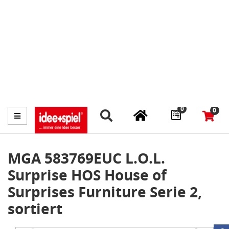
Marktplatz
Fachhändler finden
Prospekte
0
0
Menü
MGA 583769EUC L.O.L.
Surprise HOS House of
Surprises Furniture Serie 2,
sortiert
Item