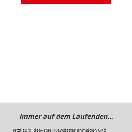
Immer auf dem Laufenden...
Jetzt zum idee+spiel-Newsletter anmelden und
jederzeit widerruflich über spannende
Neuheiten
,
zugkräftige
Gewinnspiele
, limitierte
Exklusivartikel
und interessante
Schnäppchen
immer als erster
informiert sein.
E-Mail für Newsletteranmeldung
Informationen