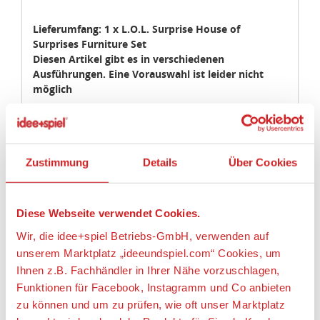
Lieferumfang: 1 x L.O.L. Surprise House of
Zustimmung
Details
Über Cookies
Surprises Furniture Set
Diesen Artikel gibt es in verschiedenen
Ausführungen. Eine Vorauswahl ist leider nicht
Diese Webseite verwendet Cookies.
möglich
Wir, die idee+spiel Betriebs-GmbH, verwenden auf
Puppe mit Spielset und detailreichen Accessoires.
unserem Marktplatz „ideeundspiel.com“ Cookies, um
Zum Nachspielen deiner Lieblings-"House-of-
Ihnen z.B. Fachhändler in Ihrer Nähe vorzuschlagen,
Surprises!"-Szenen.
Funktionen für Facebook, Instagramm und Co anbieten
zu können und um zu prüfen, wie oft unser Marktplatz
Artikeleigenschaften:
besucht wird und welche Produkte für Sie als Kunden am
interessantesten ist. Wir geben diese Informationen vor
Geeignetes Alter
allem an unsere Fachhändler weiter, damit diese ihre
Ab 6 Jahre
Produktpalette nach Ihren Wünschen optimieren können.
Angaben zur Produktsicherheit:
Wir verwenden den Google Tag Manager um weitere
Alles erlauben
Dienste einzubinden.
Hersteller:
MGA Zapf Creation GmbH, Mönchrödener Straße
Anpassen
Wenn Sie auf „Alles erlauben“, klicken, werden ein Teil
13, 96472 Rödental, Deutschland,