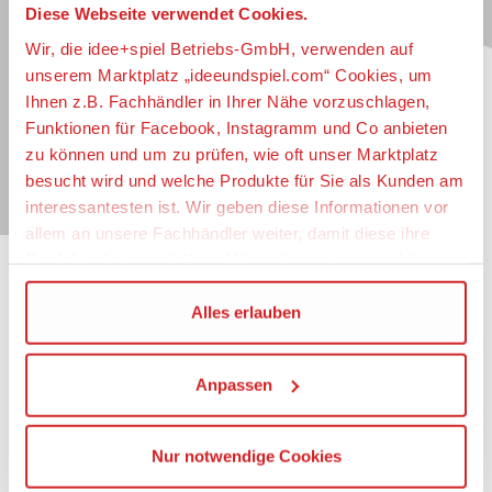
Diese Webseite verwendet Cookies.
Jetzt zum idee+spiel-Newsletter anmelden und
jederzeit widerruflich über spannende
Neuheiten
,
Wir, die idee+spiel Betriebs-GmbH, verwenden auf
zugkräftige
Gewinnspiele
, limitierte
Exklusivartikel
unserem Marktplatz „ideeundspiel.com“ Cookies, um
und interessante
Schnäppchen
immer als erster
Ihnen z.B. Fachhändler in Ihrer Nähe vorzuschlagen,
informiert sein.
Funktionen für Facebook, Instagramm und Co anbieten
zu können und um zu prüfen, wie oft unser Marktplatz
E-Mail für Newsletteranmeldung
besucht wird und welche Produkte für Sie als Kunden am
interessantesten ist. Wir geben diese Informationen vor
allem an unsere Fachhändler weiter, damit diese ihre
Produktpalette nach Ihren Wünschen optimieren können.
Informationen
Wir verwenden den Google Tag Manager um weitere
Alles erlauben
Dienste einzubinden.
Impressum
Datenschutz
Anpassen
Wenn Sie auf „Alles erlauben“, klicken, werden ein Teil
Barrierefreiheit
Ihrer personenbezogener Daten in die USA übertragen.
Nutzungsbedingungen
Genaueres finden Sie in unserer Datenschutzerklärung.
Mitgliederportal
Nur notwendige Cookies
Die USA ist ein Drittland, dass nicht von einem