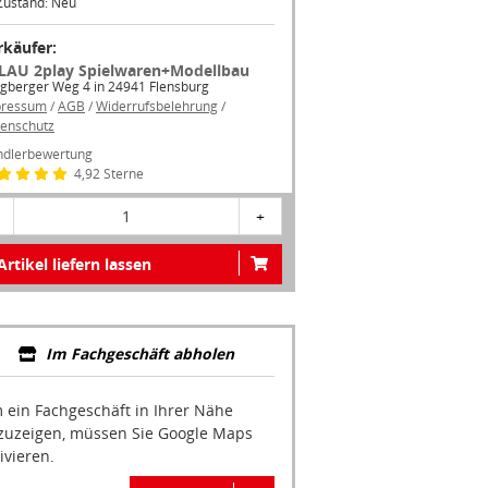
Zustand: Neu
rkäufer:
LAU 2play Spielwaren+Modellbau
gberger Weg 4 in 24941 Flensburg
pressum
/
AGB
/
Widerrufsbelehrung
/
enschutz
dlerbewertung
4,92 Sterne
1
+
Artikel liefern lassen
Im Fachgeschäft abholen
 ein Fachgeschäft in Ihrer Nähe
zuzeigen, müssen Sie Google Maps
ivieren.