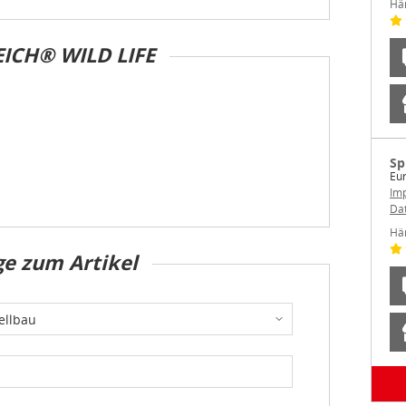
Hä
ICH® WILD LIFE
Sp
Eur
Im
Da
Hä
ge zum Artikel