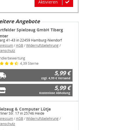
Aktivieren
itere Angebote
rtfelder Spielzeug GmbH Tibarg
nter
barg 41-43 in 22459 Hamburg-Niendorf
pressum
/
AGB
/
Widerrufsbelehrung
/
tenschutz
ndlerbewertung
4,39 Sterne
5,99 €
zzgl. 4,99 € Versand
5,99 €
Kostenlose Abholung
ielzeug & Computer Lütje
liner Str. 17 in 25746 Heide
pressum
/
AGB
/
Widerrufsbelehrung
/
tenschutz