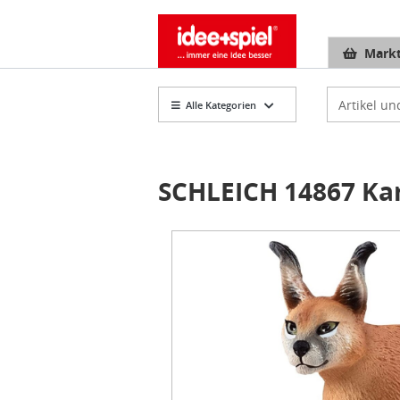
Markt
Artikelsuch
Alle Kategorien
SCHLEICH 14867 Ka
Item
1
of
1