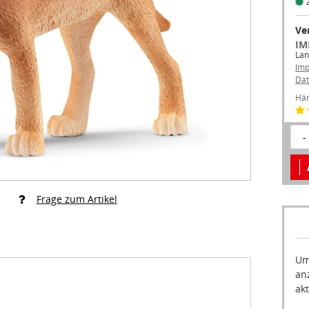
Ve
IM
Lan
Im
Dat
Hän
-
Frage zum Artikel
Um
an
akt