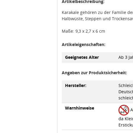
Artikelbeschreibung:
Karakale gehören zu der Familie
der
Halbwüste, Steppen und
Trockensa
Maße: 9,3 x 2,7 x 6 cm
Artikeleigenschaften:
Geeignetes Alter
Ab 3 Ja
Angaben zur Produktsicherheit:
Hersteller:
Schlei
Deutsch
schlei
Warnhinweise
A
da Klei
Erstick