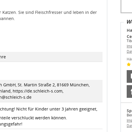
 Katzen.
Sie sind Fleischfresser und leben
in der
vannen.
We
Ha
Ce
Ti
Im
Da
hre
Hä
ch GmbH, St. Martin Straße 2, 81669 München,
land, https://de.schleich-s.com,
ch@schleich-s.de
chtung! Nicht für Kinder unter 3 Jahren geeignet,
Sp
Ber
nteile verschluckt werden können.
Im
ungsgefahr!
Da