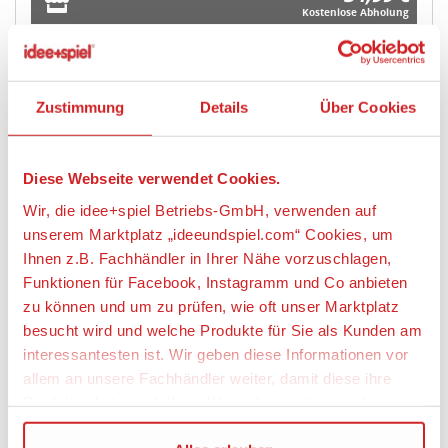
Kostenlose Abholung
weitere Angebote anzeigen
Zustimmung
Details
Über Cookies
Artikeldetails
Diese Webseite verwendet Cookies.
MÄRKLIN 46890 H0 Hochbordwagen Fas,
Wir, die idee+spiel Betriebs-GmbH, verwenden auf
SBB/CFF/FFS, Ep. VI
unserem Marktplatz „ideeundspiel.com“ Cookies, um
Ihnen z.B. Fachhändler in Ihrer Nähe vorzuschlagen,
Funktionen für Facebook, Instagramm und Co anbieten
Artikelbeschreibung:
zu können und um zu prüfen, wie oft unser Marktplatz
Vorbild: Vierachsiger offener Hochbordwagen Bauart
besucht wird und welche Produkte für Sie als Kunden am
Fas der SBB Cargo. Hochbordwagen mit
interessantesten ist. Wir geben diese Informationen vor
Profilverstärkungen an den Wagenwänden. Graue
allem an unsere Fachhändler weiter, damit diese ihre
Grundfarbgebung. Betriebszustand ab 2020.
Produktpalette nach Ihren Wünschen optimieren können.
Highlights