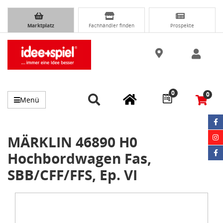
Marktplatz
Fachhändler finden
Prospekte
0
0
Menü
MÄRKLIN 46890 H0
Hochbordwagen Fas,
SBB/CFF/FFS, Ep. VI
Item
1