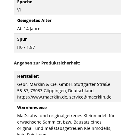
Epoche
idee+spiel Betriebs-GmbH
VI
Datenschutzbestimmungen
und
Impressum
Geeignetes Alter
Ab 14 Jahre
Spur
H0 / 1:87
Angaben zur Produktsicherheit:
Hersteller:
Gebr. Märklin & Cie. GmbH, Stuttgarter Straße
55-57, 73033 Göppingen, Deutschland,
https://www.maerklin.de, service@maerklin.de
Warnhinweise
Maßstabs- und originalgetreues Kleinmodell für
erwachsene Sammler, bzw. Bausatz eines
original- und maßstabsgetreuen Kleinmodells,
kein Spielzeug!