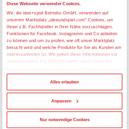
Diese Webseite verwendet Cookies.
Ab 14 Jahre
Wir, die idee+spiel Betriebs-GmbH, verwenden auf
Spur
unserem Marktplatz „ideeundspiel.com“ Cookies, um
H0 / 1:87
Ihnen z.B. Fachhändler in Ihrer Nähe vorzuschlagen,
Funktionen für Facebook, Instagramm und Co anbieten
Angaben zur Produktsicherheit:
zu können und um zu prüfen, wie oft unser Marktplatz
besucht wird und welche Produkte für Sie als Kunden am
Hersteller:
interessantesten ist. Wir geben diese Informationen vor
Bachmann Europe Plc., Großbritannien
allem an unsere Fachhändler weiter, damit diese ihre
Produktpalette nach Ihren Wünschen optimieren können.
Verantwortliche Person:
Bachmann Europe Plc, Niederlassung
Wir verwenden den Google Tag Manager um weitere
Alles erlauben
Deutschland, Am Umspannwerk 5, 90518 Altdorf,
Dienste einzubinden.
Deutschland, https://www.bachmann.co.uk,
bachmann@liliput.de
Anpassen
Wenn Sie auf „Alles erlauben“, klicken, werden ein Teil
Warnhinweise
Ihrer personenbezogener Daten in die USA übertragen.
Maßstabs- und originalgetreues Kleinmodell für
Genaueres finden Sie in unserer Datenschutzerklärung.
erwachsene Sammler, bzw. Bausatz eines
Nur notwendige Cookies
Die USA ist ein Drittland, dass nicht von einem
original- und maßstabsgetreuen Kleinmodells,