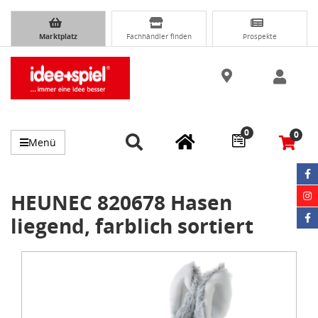
Marktplatz
Fachhändler finden
Prospekte
0
0
Menü
HEUNEC 820678 Hasen
liegend, farblich sortiert
Item
1
of
1