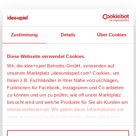
Artikeldetails
HEUNEC 820678 Hasen liegend, farblich sortiert
Zustimmung
Details
Über Cookies
Artikelbeschreibung:
Diese Webseite verwendet Cookies.
Lieferumfang: Ein zufällig ausgewählter Plüschhase,
Wir, die idee+spiel Betriebs-GmbH, verwenden auf
eine Vorauswahl ist leider nicht möglich. Bild zeigt
eine Variante.
unserem Marktplatz „ideeundspiel.com“ Cookies, um
Ihnen z.B. Fachhändler in Ihrer Nähe vorzuschlagen,
Der weich gefüllte Hase ist aus Acrylplüsch gefertigt.
Funktionen für Facebook, Instagramm und Co anbieten
Er hat braune Kunststoffaugen, und ein weiß
zu können und um zu prüfen, wie oft unser Marktplatz
abgesetztes Gesicht. Erhältlich sind die putzigen
besucht wird und welche Produkte für Sie als Kunden am
Häschen in der Farbe braun/weiß, schwarz/weiß und
interessantesten ist. Wir geben diese Informationen vor
hellbraun/weiß.
allem an unsere Fachhändler weiter, damit diese ihre
Produktpalette nach Ihren Wünschen optimieren können.
*Durch den langflorigen Plüsch sind Flusen