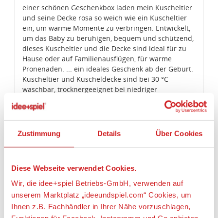
einer schönen Geschenkbox laden mein Kuscheltier
und seine Decke rosa so weich wie ein Kuscheltier
ein, um warme Momente zu verbringen. Entwickelt,
um das Baby zu beruhigen, bequem und schützend,
dieses Kuscheltier und die Decke sind ideal für zu
Hause oder auf Familienausflügen, für warme
Pronenaden. ... ein ideales Geschenk ab der Geburt.
Kuscheltier und Kuscheldecke sind bei 30 °C
waschbar, trocknergeeignet bei niedriger
Temperatur. Unveröffentlicht! Dieses Kuscheltier hat
die weiche Garantie. Dank seiner einzigartigen Zahl
wird das verlorene Kuscheltier schnell gefunden.
Registrieren Sie Ihr Kuscheltier und entdecken Sie
Zustimmung
Details
Über Cookies
alle Garantien auf der Website
doudouetcompagnie.com
Diese Webseite verwendet Cookies.
Artikeleigenschaften:
Wir, die idee+spiel Betriebs-GmbH, verwenden auf
Geeignetes Alter
unserem Marktplatz „ideeundspiel.com“ Cookies, um
Ihnen z.B. Fachhändler in Ihrer Nähe vorzuschlagen,
Ab Geburt