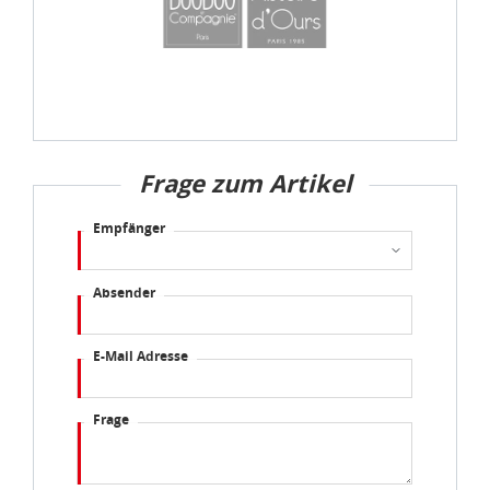
eines angemessenen Schutzniveaus, garantieren wir,
dass die Datenschutzvorgaben der EU auch bei der
Verarbeitung von Daten in den USA eingehalten werden.
Sie können die Cookie-Einwilligung jederzeit links unten
auf Ihrem Bildschirm anpassen und damit widerrufen.
Frage zum Artikel
idee+spiel Betriebs-GmbH
Datenschutzbestimmungen
und
Impressum
Empfänger
Absender
E-Mail Adresse
Frage