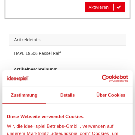
Aktivieren
Artikeldetails
HAPE E8506 Rassel Ralf
Artikelbeschreibung:
Diese Babyrassel Ralf besteht aus zwei Teilen, wobei
der eine aus Holz und der andere aus Kunststoff ist.
Dreht man beide Teile, klickt die Rassel. Zudem lässt
Zustimmung
Details
Über Cookies
sie sich rollen. Mit ihrerMultifunktionalität stillt sie
die Neugier Ihres kleinen Schatzes, der ab 3 Monate
seine Freudean der Rassel haben wird.
Diese Webseite verwendet Cookies.
Artikeleigenschaften:
Wir, die idee+spiel Betriebs-GmbH, verwenden auf
unserem Marktplatz „ideeundspiel.com“ Cookies, um