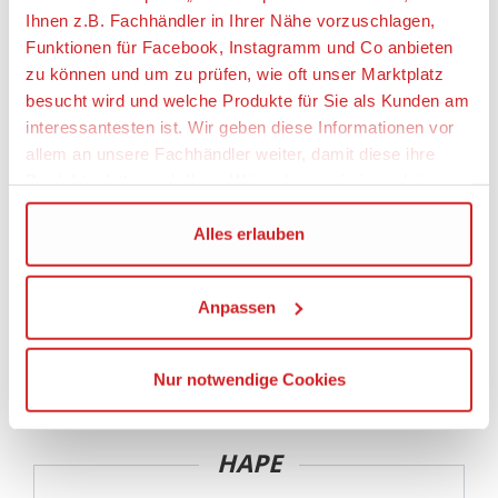
Geeignetes Alter
Ihnen z.B. Fachhändler in Ihrer Nähe vorzuschlagen,
Ab 3 Monate
Funktionen für Facebook, Instagramm und Co anbieten
zu können und um zu prüfen, wie oft unser Marktplatz
besucht wird und welche Produkte für Sie als Kunden am
Angaben zur Produktsicherheit:
interessantesten ist. Wir geben diese Informationen vor
Hersteller:
allem an unsere Fachhändler weiter, damit diese ihre
Toynamics Europe GmbH, Alsfelder Straße 41,
Produktpalette nach Ihren Wünschen optimieren können.
35325 Mücke, Deutschland,
https://toynamics.com, info@toynamics.com
Wir verwenden den Google Tag Manager um weitere
Alles erlauben
Dienste einzubinden.
Warnhinweise
Anpassen
Wenn Sie auf „Alles erlauben“, klicken, werden ein Teil
Achtung! Benutzung nur unter unmittelbarer
Ihrer personenbezogener Daten in die USA übertragen.
Aufsicht von Erwachsenen
Genaueres finden Sie in unserer Datenschutzerklärung.
Nur notwendige Cookies
Die USA ist ein Drittland, dass nicht von einem
Angemessenheitsbeschluss der Europäischen
Kommission erfasst wird, und daher kein angemessenes
HAPE
Schutzniveau für personenbezogene Daten bietet. Durch