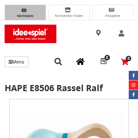
Marktplatz
Fachhändler finden
Prospekte
0
0
Menü
HAPE E8506 Rassel Ralf
Item
1
of
1