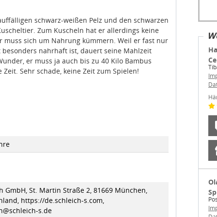
auffälligen schwarz-weißen Pelz und den schwarzen
uscheltier. Zum Kuscheln hat er allerdings keine
We
Bär muss sich um Nahrung kümmern. Weil er fast nur
Ha
 besonders nahrhaft ist, dauert seine Mahlzeit
Ce
Wunder, er muss ja auch bis zu 40 Kilo Bambus
Ti
Zeit. Sehr schade, keine Zeit zum Spielen!
Im
Da
Hä
hre
Ol
ch GmbH, St. Martin Straße 2, 81669 München,
Sp
Pos
land, https://de.schleich-s.com,
Im
ch@schleich-s.de
Da