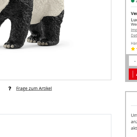
Ve
Lu
Wer
Im
Dat
Hän
-
Frage zum Artikel
Um
an
akt