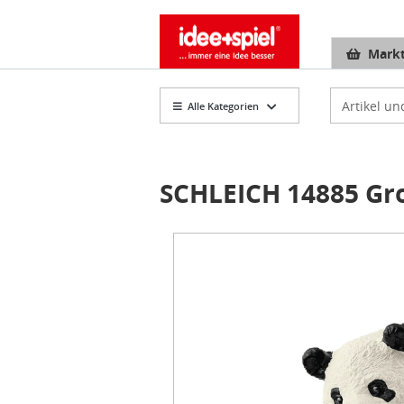
Markt
Artikelsuch
Alle Kategorien
SCHLEICH 14885 Gr
Item
1
of
1