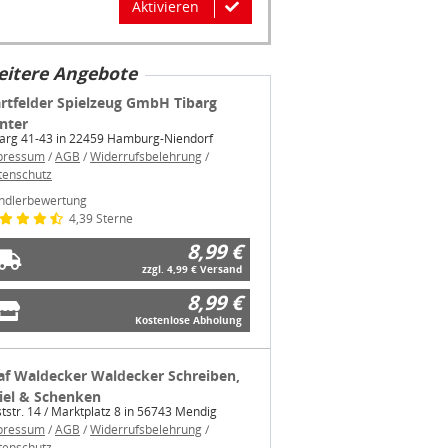
Aktivieren
itere Angebote
rtfelder Spielzeug GmbH Tibarg
nter
barg 41-43 in 22459 Hamburg-Niendorf
pressum
/
AGB
/
Widerrufsbelehrung
/
tenschutz
ndlerbewertung
4,39 Sterne
8,99 €
zzgl. 4,99 € Versand
8,99 €
Kostenlose Abholung
af Waldecker Waldecker Schreiben,
iel & Schenken
tstr. 14 / Marktplatz 8 in 56743 Mendig
pressum
/
AGB
/
Widerrufsbelehrung
/
tenschutz