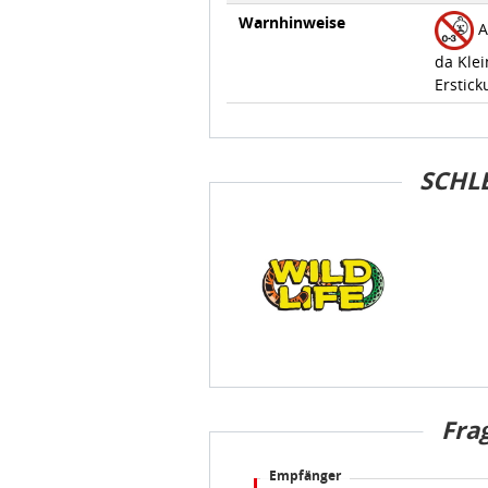
Warnhinweise
A
da Klei
Erstick
SCHLE
Fra
Empfänger