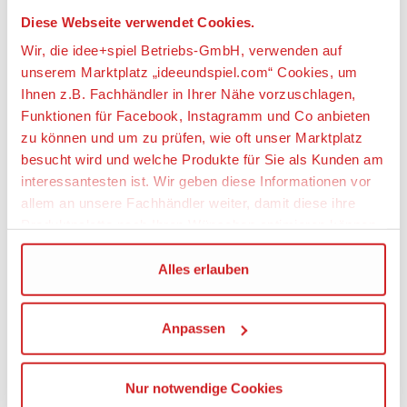
Baumwolle
Diese Webseite verwendet Cookies.
Wir, die idee+spiel Betriebs-GmbH, verwenden auf
unserem Marktplatz „ideeundspiel.com“ Cookies, um
Artikeleigenschaften:
Ihnen z.B. Fachhändler in Ihrer Nähe vorzuschlagen,
Funktionen für Facebook, Instagramm und Co anbieten
Geeignetes Alter
zu können und um zu prüfen, wie oft unser Marktplatz
Ab Geburt
besucht wird und welche Produkte für Sie als Kunden am
interessantesten ist. Wir geben diese Informationen vor
Angaben zur Produktsicherheit:
allem an unsere Fachhändler weiter, damit diese ihre
Produktpalette nach Ihren Wünschen optimieren können.
Hersteller:
Sterntaler GmbH, Werkstraße 6-8, 65599
Wir verwenden den Google Tag Manager um weitere
Alles erlauben
Dornburg-Dorndor, Deutschland,
Dienste einzubinden.
https://www.sterntaler.com,
service@sterntaler.com
Anpassen
Wenn Sie auf „Alles erlauben“, klicken, werden ein Teil
Material
Ihrer personenbezogener Daten in die USA übertragen.
Genaueres finden Sie in unserer Datenschutzerklärung.
Schmusetuch: Flausch: 100 % Polyester;
Nur notwendige Cookies
Polycotton: 60 % Baumwolle, 40 % Polyester;
Die USA ist ein Drittland, dass nicht von einem