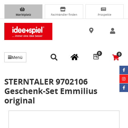
Marktplatz
Fachhändler finden
Prospekte
0
0
Menü
STERNTALER 9702106
Geschenk-Set Emmilius
original
Item
1