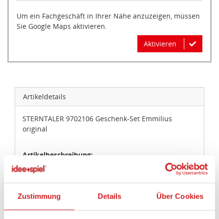
Um ein Fachgeschäft in Ihrer Nähe anzuzeigen, müssen
Sie Google Maps aktivieren.
Aktivieren
Artikeldetails
STERNTALER 9702106 Geschenk-Set Emmilius
original
Artikelbeschreibung:
Schmusetuch und Kinderhandtuch
Schmusetuch: Flausch: 100 % Polyester; Polycotton:
Zustimmung
Details
Über Cookies
60 % Baumwolle, 40 % Polyester; Jersey: 100 %
Baumwolle; Kinderhandtuch: Frottee: 100 %