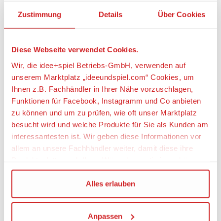
Zustimmung
Details
Über Cookies
Artikeldetails
ZOCH 601129800 Geistesblitz
Diese Webseite verwendet Cookies.
Wir, die idee+spiel Betriebs-GmbH, verwenden auf
Artikelbeschreibung:
unserem Marktplatz „ideeundspiel.com“ Cookies, um
„Geistesblitz“ ist ein geistreiches Reaktionsspiel, bei
Ihnen z.B. Fachhändler in Ihrer Nähe vorzuschlagen,
dem schnelle Auffassungsgabe und richtige
Funktionen für Facebook, Instagramm und Co anbieten
Reaktion entscheidend sind. In der Tischmitte
zu können und um zu prüfen, wie oft unser Marktplatz
stehen fünf große Holzfiguren in fünf Farben. In
besucht wird und welche Produkte für Sie als Kunden am
jeder Runde wird eine Karte aufgedeckt, auf der
interessantesten ist. Wir geben diese Informationen vor
zwei Figuren in zwei unterschiedlichen Farben zu
allem an unsere Fachhändler weiter, damit diese ihre
sehen sind. Nun müssen die Spieler blitzschnell
Produktpalette nach Ihren Wünschen optimieren können.
erkennen, welche Figur gesucht wird. Sind beide
Figuren nicht in ihrer Originalfarbe abgebildet, so
muss die Figur geschnappt werden, die weder in
Wir verwenden den Google Tag Manager um weitere
Alles erlauben
Farbe noch Form auf der Karte zu sehen ist. Ist aber
Dienste einzubinden.
eine Figur in ihrer Originalfarbe zu sehen, so muss
diese geschnappt werden. Wer richtig liegt, gewinnt
Anpassen
Wenn Sie auf „Alles erlauben“, klicken, werden ein Teil