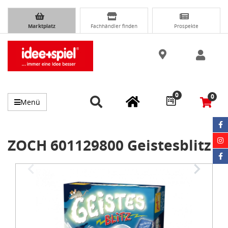
Marktplatz
Fachhändler finden
Prospekte
0
0
Menü
ZOCH 601129800 Geistesblitz
Item
1
of
3