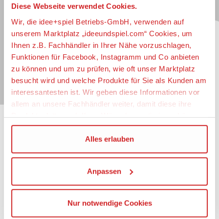
Diese Webseite verwendet Cookies.
Jetzt zum idee+spiel-Newsletter anmelden und
jederzeit widerruflich über spannende
Neuheiten
,
Wir, die idee+spiel Betriebs-GmbH, verwenden auf
zugkräftige
Gewinnspiele
, limitierte
Exklusivartikel
unserem Marktplatz „ideeundspiel.com“ Cookies, um
und interessante
Schnäppchen
immer als erster
Ihnen z.B. Fachhändler in Ihrer Nähe vorzuschlagen,
informiert sein.
Funktionen für Facebook, Instagramm und Co anbieten
zu können und um zu prüfen, wie oft unser Marktplatz
E-Mail für Newsletteranmeldung
besucht wird und welche Produkte für Sie als Kunden am
interessantesten ist. Wir geben diese Informationen vor
allem an unsere Fachhändler weiter, damit diese ihre
Produktpalette nach Ihren Wünschen optimieren können.
Informationen
Wir verwenden den Google Tag Manager um weitere
Alles erlauben
Dienste einzubinden.
Impressum
Datenschutz
Anpassen
Wenn Sie auf „Alles erlauben“, klicken, werden ein Teil
Barrierefreiheit
Ihrer personenbezogener Daten in die USA übertragen.
Nutzungsbedingungen
Genaueres finden Sie in unserer Datenschutzerklärung.
Mitgliederportal
Nur notwendige Cookies
Die USA ist ein Drittland, dass nicht von einem