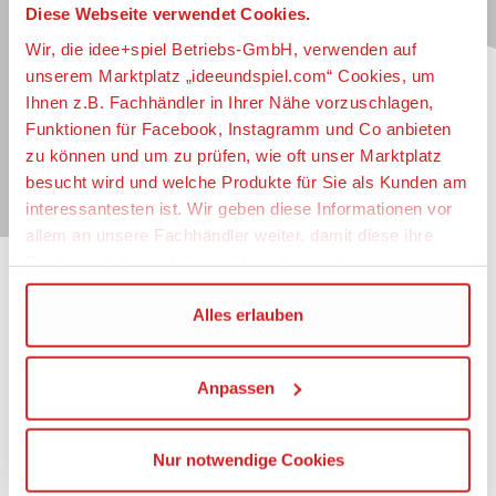
Diese Webseite verwendet Cookies.
Jetzt zum idee+spiel-Newsletter anmelden und
jederzeit widerruflich über spannende
Neuheiten
,
Wir, die idee+spiel Betriebs-GmbH, verwenden auf
zugkräftige
Gewinnspiele
, limitierte
Exklusivartikel
unserem Marktplatz „ideeundspiel.com“ Cookies, um
und interessante
Schnäppchen
immer als erster
Ihnen z.B. Fachhändler in Ihrer Nähe vorzuschlagen,
informiert sein.
Funktionen für Facebook, Instagramm und Co anbieten
zu können und um zu prüfen, wie oft unser Marktplatz
E-Mail für Newsletteranmeldung
besucht wird und welche Produkte für Sie als Kunden am
interessantesten ist. Wir geben diese Informationen vor
allem an unsere Fachhändler weiter, damit diese ihre
Produktpalette nach Ihren Wünschen optimieren können.
Informationen
Wir verwenden den Google Tag Manager um weitere
Alles erlauben
Dienste einzubinden.
Impressum
Datenschutz
Anpassen
Wenn Sie auf „Alles erlauben“, klicken, werden ein Teil
Barrierefreiheit
Ihrer personenbezogener Daten in die USA übertragen.
Nutzungsbedingungen
Genaueres finden Sie in unserer Datenschutzerklärung.
Mitgliederportal
Nur notwendige Cookies
Die USA ist ein Drittland, dass nicht von einem