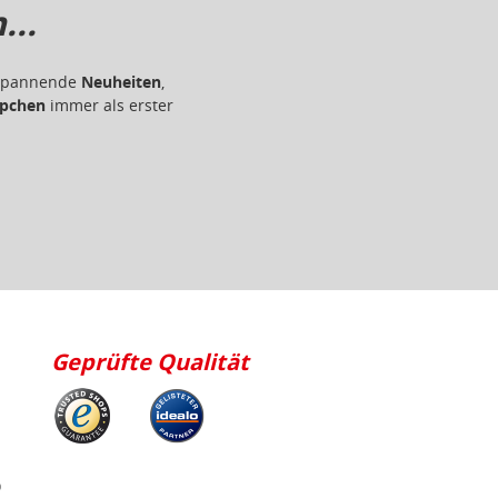
..
r spannende
Neuheiten
,
pchen
immer als erster
Geprüfte Qualität
p