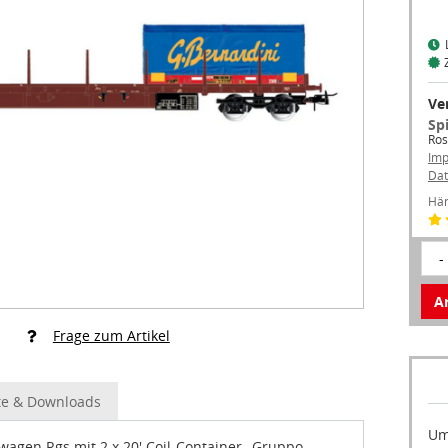
Ve
Sp
Ros
Im
Dat
Hän
-
Ar
Frage zum Artikel
e & Downloads
Um
agen Rgs mit 2 x 20' Coil-Container „Gruppo
an