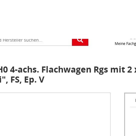
Für die Standorteing
verwenden wir Googl
Maps. Wollen Sie Goo
platz
Maps aktivieren?
e
Meine Fachg
 4-achs. Flachwagen Rgs mit 2 x
, FS, Ep. V