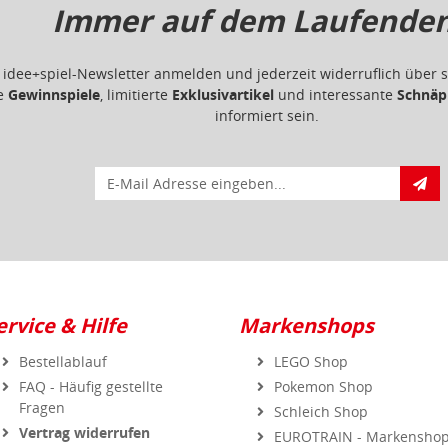
Immer auf dem Laufenden.
m idee+spiel-Newsletter anmelden und jederzeit widerruflich übe
ge
Gewinnspiele
, limitierte
Exklusivartikel
und interessante
Schnäp
informiert sein.
E-Mail für Newsletteranmeldung
ervice & Hilfe
Markenshops
Bestellablauf
LEGO Shop
FAQ - Häufig gestellte
Pokemon Shop
Fragen
Schleich Shop
Vertrag widerrufen
EUROTRAIN - Markensho
Baby Born Shop