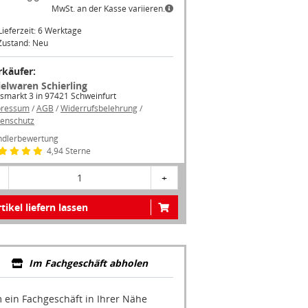
Lieferzeit: 6 Werktage
Zustand: Neu
rkäufer:
ielwaren Schierling
smarkt 3 in 97421 Schweinfurt
pressum
/
AGB
/
Widerrufsbelehrung
/
enschutz
dlerbewertung
4,94 Sterne
1
+
tikel liefern lassen
Im Fachgeschäft abholen
 ein Fachgeschäft in Ihrer Nähe
zuzeigen, müssen Sie Google Maps