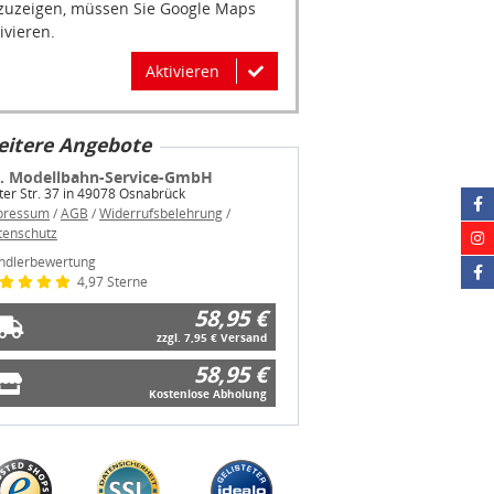
ivieren.
Aktivieren
itere Angebote
B. Modellbahn-Service-GmbH
ter Str. 37 in 49078 Osnabrück
pressum
/
AGB
/
Widerrufsbelehrung
/
tenschutz
ndlerbewertung
4,97 Sterne
58,95 €
zzgl. 7,95 € Versand
58,95 €
Kostenlose Abholung