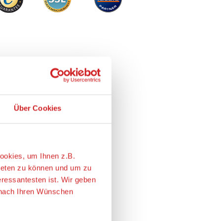
Über Cookies
ookies, um Ihnen z.B.
ieten zu können und um zu
eressantesten ist. Wir geben
e nach Ihren Wünschen
ie USA übertragen. Genaueres
Alles erlauben
m Angemessenheitsbeschluss
r personenbezogene Daten