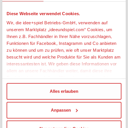
gestalteten Tasten gedrückt, erklingen mehr als 20
Lieder und Sätze über Zahlen, das Zählen,
Diese Webseite verwendet Cookies.
Begrüßungen und mehr. Das Kind kann außerdem
den Schieber hin und her bewegen, um weitere
Wir, die idee+spiel Betriebs-GmbH, verwenden auf
Lieder und Geräusche zu aktivieren.
unserem Marktplatz „ideeundspiel.com“ Cookies, um
Ihnen z.B. Fachhändler in Ihrer Nähe vorzuschlagen,
Funktionen für Facebook, Instagramm und Co anbieten
zu können und um zu prüfen, wie oft unser Marktplatz
besucht wird und welche Produkte für Sie als Kunden am
interessantesten ist. Wir geben diese Informationen vor
allem an unsere Fachhändler weiter, damit diese ihre
Produktpalette nach Ihren Wünschen optimieren können.
Wir verwenden den Google Tag Manager um weitere
Alles erlauben
Dienste einzubinden.
Artikeleigenschaften:
Anpassen
Wenn Sie auf „Alles erlauben“, klicken, werden ein Teil
Geeignetes Alter
Ihrer personenbezogener Daten in die USA übertragen.
Ab 6 Monate
Genaueres finden Sie in unserer Datenschutzerklärung.