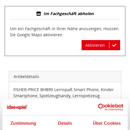
Im Fachgeschäft abholen
Um ein Fachgeschäft in Ihrer Nähe anzuzeigen, müssen
Sie Google Maps aktivieren.
Aktivieren
Artikeldetails
FISHER-PRICE BHB90 Lernspaß Smart Phone, Kinder
Smartphone, Spielzeughandy, Lernspielzeug
Artikelbeschreibung:
Ein schickes Kinder-Smartphone mit jeder Menge
Zustimmung
Details
Über Cookies
toller „Apps“! Werden die wie App-Symbole