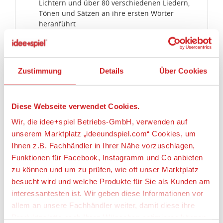
Lichtern und über 80 verschiedenen Liedern,
Tönen und Sätzen an ihre ersten Wörter
heranführt
5 Aktivierungspunkte! Einfach auf die Knöpfe
auf dem Bauch der Hundefreundin drücken,
um den Lernspaß zu starten; mit der Globus-
Taste wird die gewünschte Sprache ausgewählt:
Zustimmung
Details
Über Cookies
Englisch, Französisch, Deutsch, Italienisch oder
Niederländisch
Das Herz der Hundefreundin leuchtet auf,
Diese Webseite verwendet Cookies.
während Lieder und Töne abgespielt werden,
um die Farben zu lernen
Wir, die idee+spiel Betriebs-GmbH, verwenden auf
3 verschiedene Smart Stages passen sich dem
unserem Marktplatz „ideeundspiel.com“ Cookies, um
Alter des Babys an und führen es an erste
Ihnen z.B. Fachhändler in Ihrer Nähe vorzuschlagen,
Wörter, Farben, Formen, das Alphabet, Zahlen &
Funktionen für Facebook, Instagramm und Co anbieten
Zählen und vieles mehr heran
zu können und um zu prüfen, wie oft unser Marktplatz
Unterstützt die Entwicklung der Fein- und
Grobmotorik, die sensorischen Fähigkeiten und
besucht wird und welche Produkte für Sie als Kunden am
vermittelt Babys und Kleinkindern zwischen 6
interessantesten ist. Wir geben diese Informationen vor
Monaten und 3 Jahren ein Gefühl von
allem an unsere Fachhändler weiter, damit diese ihre
Sicherheit und Wohlbefinden
Produktpalette nach Ihren Wünschen optimieren können.
Smilestones: Jeden Meilenstein mit einem