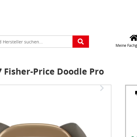
Für die Standorteing
verwenden wir Googl
Maps. Wollen Sie Goo
platz
Maps aktivieren?
e
Meine Fachg
 Fisher-Price Doodle Pro