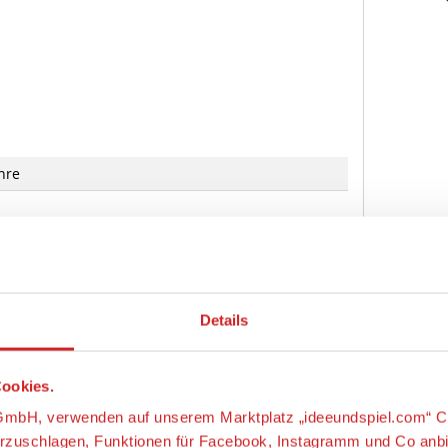
hre
Details
Europa B.V., Gondel 1, 1186 MJ Amstelveen,
ande, https://shopping.mattel.com,
ookies.
e.mattel.com
s-GmbH, verwenden auf unserem Marktplatz „ideeundspiel.com“ C
orzuschlagen, Funktionen für Facebook, Instagramm und Co anb
chtung! Nicht für Kinder unter 3 Jahren geeignet,
latz besucht wird und welche Produkte für Sie als Kunden am int
nteile verschluckt werden können.
m an unsere Fachhändler weiter, damit diese ihre Produktpalett
ungsgefahr!
ag Manager um weitere Dienste einzubinden.