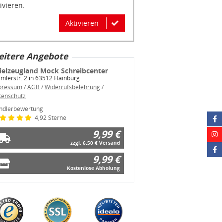
Aktivieren
itere Angebote
ielzeugland Mock Schreibcenter
mlerstr. 2 in 63512 Hainburg
pressum
/
AGB
/
Widerrufsbelehrung
/
tenschutz
ndlerbewertung
4,92 Sterne
9,99 €
zzgl. 6,50 € Versand
9,99 €
Kostenlose Abholung