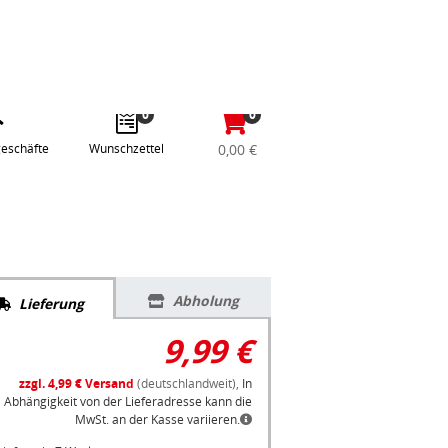
abe
Anmelden / Registrieren
e
gle
0
0
eschäfte
Wunschzettel
0,00 €
Abholung
Lieferung
9,99 €
zzgl. 4,99 € Versand
(deutschlandweit),
In
Abhängigkeit von der Lieferadresse kann die
MwSt. an der Kasse variieren.
Lieferzeit: 7 Werktage