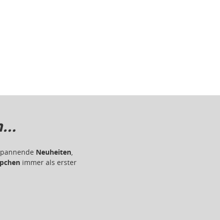
..
r spannende
Neuheiten
,
pchen
immer als erster