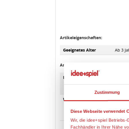
Artikeleigenschaften:
Geeignetes Alter
Ab 3 Ja
Angaben zur Produktsicherheit:
Zustimmung
Hersteller:
Mattel 
Niederl
Diese Webseite verwendet C
servic
Wir, die idee+spiel Betrieb
Warnhinweise
Fachhändler in Ihrer Nähe v
A
prüfen, wie oft unser Marktp
da Klei
diese Informationen vor alle
Erstick
optimieren können.
Wir verwenden den Google T