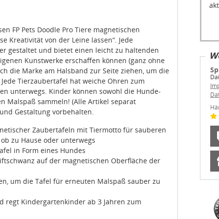
sen FP Pets Doodle Pro Tiere magnetischen
e Kreativität von der Leine lassen“. Jede
ier gestaltet und bietet einen leicht zu haltenden
We
 eigenen Kunstwerke erschaffen können (ganz ohne
Sp
ach die Marke am Halsband zur Seite ziehen, um die
Dai
. Jede Tierzaubertafel hat weiche Ohren zum
Im
len unterwegs. Kinder können sowohl die Hunde-
Da
en Malspaß sammeln! (Alle Artikel separat
Hä
 und Gestaltung vorbehalten.
gnetischer Zaubertafeln mit Tiermotto für sauberen
, ob zu Hause oder unterwegs
afel in Form eines Hundes
tiftschwanz auf der magnetischen Oberfläche der
ben, um die Tafel für erneuten Malspaß sauber zu
nd regt Kindergartenkinder ab 3 Jahren zum