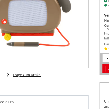
Ve
Ha
Ce
Tib
Im
Dat
Hän
-
Frage zum Artikel
Um
odle Pro
an
akt