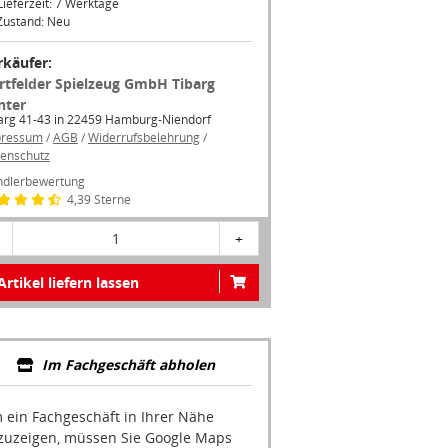
Zustand: Neu
rkäufer:
rtfelder Spielzeug GmbH Tibarg
nter
arg 41-43 in 22459 Hamburg-Niendorf
pressum
/
AGB
/
Widerrufsbelehrung
/
enschutz
dlerbewertung
4,39 Sterne
1
+
Artikel liefern lassen
Im Fachgeschäft abholen
 ein Fachgeschäft in Ihrer Nähe
zuzeigen, müssen Sie Google Maps
ivieren.