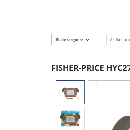
Markt
Artikelsuch
Alle Kategorien
FISHER-PRICE HYC27
Item
1
of
2