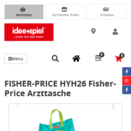
Marktplatz
Fachhändler finden
Prospekte
0
0
Menü
FISHER-PRICE HYH26 Fisher-
Price Arzttasche
Item
1
of
6