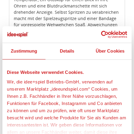
Ohren und eine Blutdruckmanschette mit sich
drehender Anzeige. Selbst Spritzen zu verabreichen
macht mit der Spielzeugspritze und einer Bandage
für vorgespielte Wehwehchen Spaß. Abweichungen
in Farbe und Gestaltung vorbehalten.
Doktorspielset für Rollenspiele mit 7 Spielzeug-
Instrumenten, einschließlich Stethoskop,
Zustimmung
Details
Über Cookies
Blutdruckmanschette, Thermometer, Otoskop,
Spritze, Bandage und Arzttasche aus Stoff
Die Taste auf dem Thermometer drücken, um
Diese Webseite verwendet Cookies.
von krank“ auf gesund“ zu wechseln
Die Blutdruckmanschette aufpumpen und
Wir, die idee+spiel Betriebs-GmbH, verwenden auf
schon dreht sich die Anzeige
unserem Marktplatz „ideeundspiel.com“ Cookies, um
Alle Spielteile passen in die Tasche, so werden
Ihnen z.B. Fachhändler in Ihrer Nähe vorzuschlagen,
Hausbesuche“ zum Klacks
Funktionen für Facebook, Instagramm und Co anbieten
Inspiriert Kinder im Kindergartenalter ab 3
zu können und um zu prüfen, wie oft unser Marktplatz
Jahren zu Rollenspielen und gesunden
Angewohnheiten
besucht wird und welche Produkte für Sie als Kunden am
Smilestones: Jeden Meilenstein mit einem
interessantesten ist. Wir geben diese Informationen vor
Lächeln meistern! Dieses Spielzeug fördert die
allem an unsere Fachhändler weiter, damit diese ihre