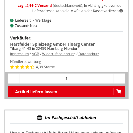
zzgl. 4,99 € Versand
(deutschlandweit),
In Abhängigkeit von der
Lieferadresse kann die MwSt. an der Kasse variieren.
Lieferzeit: 7 Werktage
Zustand: Neu
Verkäufer:
Hartfelder Spielzeug GmbH Tibarg Center
Tibarg 41-43 in 22459 Hamburg-Niendorf
Impressum
/
AGB
/
Widerrufsbelehrung
/
Datenschutz
Händlerbewertung
4,39 Sterne
-
1
+
Artikel liefern lassen
Im Fachgeschäft abholen
Um ein Fachgeschäft in Ihrer Nähe anzuzeigen, müssen