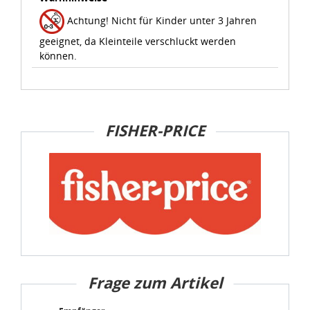
Sie können die Cookie-Einwilligung jederzeit links unten
auf Ihrem Bildschirm anpassen und damit widerrufen.
Achtung! Nicht für Kinder unter 3 Jahren
geeignet, da Kleinteile verschluckt werden
idee+spiel Betriebs-GmbH
können.
Datenschutzbestimmungen
und
Impressum
FISHER-PRICE
Frage zum Artikel