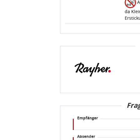
A
da Klei
Erstick
Fra
Empfänger
Absender