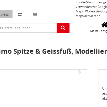
Für die Standorteing
verwenden wir Googl
Maps. Wollen Sie Goo
platz
Maps aktivieren?
e
Meine Fachg
mo Spitze & Geissfuß, Modellie
Um
an
akt