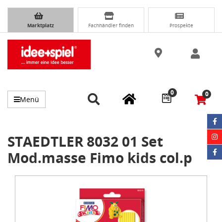
Marktplatz
Fachhändler finden
Prospekte
0
0
Menü
STAEDTLER 8032 01 Set
Mod.masse Fimo kids col.p
Item
1
of
1