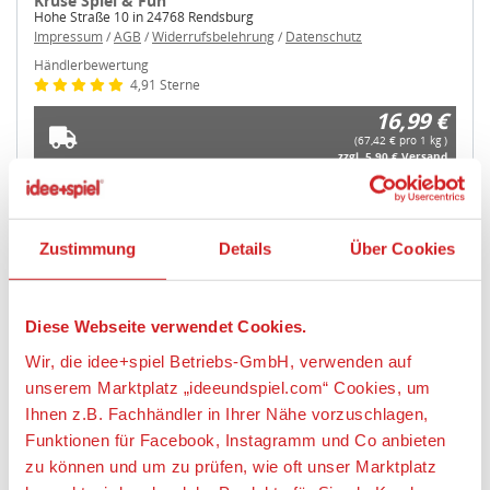
Kruse Spiel & Fun
Hohe Straße 10 in 24768 Rendsburg
Impressum
/
AGB
/
Widerrufsbelehrung
/
Datenschutz
Händlerbewertung
4,91 Sterne
16,99 €
(67,42 € pro 1 kg )
zzgl. 5,90 € Versand
16,99 €
(67,42 € pro 1 kg )
Kostenlose Abholung
Zustimmung
Details
Über Cookies
Diese Webseite verwendet Cookies.
Artikeldetails
Wir, die idee+spiel Betriebs-GmbH, verwenden auf
unserem Marktplatz „ideeundspiel.com“ Cookies, um
STAEDTLER 8032 01 Set Mod.masse Fimo kids col.p
Ihnen z.B. Fachhändler in Ihrer Nähe vorzuschlagen,
Funktionen für Facebook, Instagramm und Co anbieten
Artikelbeschreibung:
zu können und um zu prüfen, wie oft unser Marktplatz