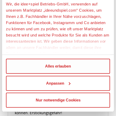
Flasche, 1 Safttüte, 1 Tube
Wir, die idee+spiel Betriebs-GmbH, verwenden auf
unserem Marktplatz „ideeundspiel.com“ Cookies, um
Artikeleigenschaften:
Ihnen z.B. Fachhändler in Ihrer Nähe vorzuschlagen,
Funktionen für Facebook, Instagramm und Co anbieten
Geeignetes Alter
zu können und um zu prüfen, wie oft unser Marktplatz
Ab 3 Jahre
besucht wird und welche Produkte für Sie als Kunden am
interessantesten ist. Wir geben diese Informationen vor
Angaben zur Produktsicherheit:
allem an unsere Fachhändler weiter, damit diese ihre
Produktpalette nach Ihren Wünschen optimieren können.
Hersteller:
geobra Brandstätter Stiftung & Co. KG,
Wir verwenden den Google Tag Manager um weitere
Alles erlauben
Brandstätterstraße 2 - 10, 90513 Zirndorf,
Dienste einzubinden.
Deutschland, https://www.playmobil.com,
service@playmobil.de
Anpassen
Wenn Sie auf „Alles erlauben“, klicken, werden ein Teil
Warnhinweise
Ihrer personenbezogener Daten in die USA übertragen.
Genaueres finden Sie in unserer Datenschutzerklärung.
Achtung! Nicht für Kinder unter 3 Jahren
Nur notwendige Cookies
Die USA ist ein Drittland, dass nicht von einem
geeignet, da Kleinteile verschluckt werden
Angemessenheitsbeschluss der Europäischen
können. Erstickungsgefahr!
Kommission erfasst wird, und daher kein angemessenes