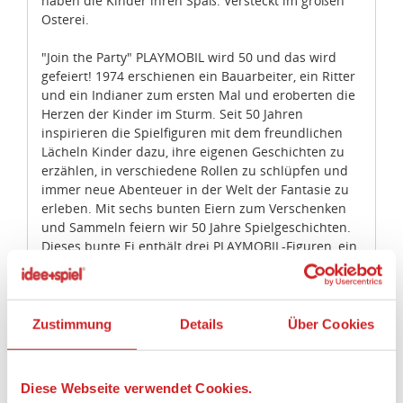
haben die Kinder ihren Spaß. Versteckt im großen
Osterei.
"Join the Party" PLAYMOBIL wird 50 und das wird
gefeiert! 1974 erschienen ein Bauarbeiter, ein Ritter
und ein Indianer zum ersten Mal und eroberten die
Herzen der Kinder im Sturm. Seit 50 Jahren
inspirieren die Spielfiguren mit dem freundlichen
Lächeln Kinder dazu, ihre eigenen Geschichten zu
erzählen, in verschiedene Rollen zu schlüpfen und
immer neue Abenteuer in der Welt der Fantasie zu
erleben. Mit sechs bunten Eiern zum Verschenken
und Sammeln feiern wir 50 Jahre Spielgeschichten.
Dieses bunte Ei enthält drei PLAYMOBIL-Figuren, ein
großes Ei zum Öffnen, eine Luftmatratze,
Sandspielzeug und viele weitere tolle Extras. Das Ei
kann auch als Spardose verwendet werden.
(Ei-)nzigartiger Sammelspaß für Kinder ab 4 Jahren!
Zustimmung
Details
Über Cookies
Figur: 1 Frau, 1 Mädchen, 1 Junge
Zubehör: 1 Osterei, 1 Luftmatratze, diverses
Diese Webseite verwendet Cookies.
Sandspielzeug, 1 Sandburg, 1 Strandtasche, 1