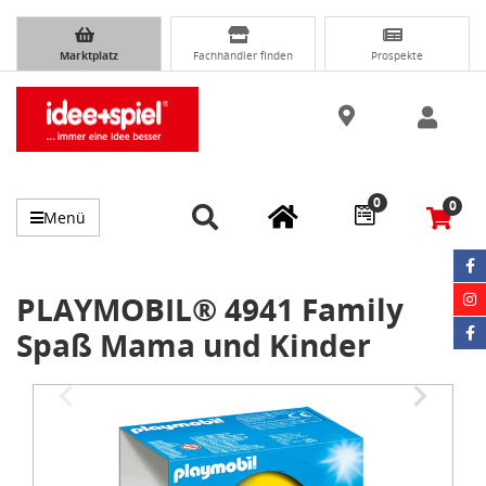
Marktplatz
Fachhändler finden
Prospekte
0
0
Menü
PLAYMOBIL® 4941 Family
Spaß Mama und Kinder
Item
1
of
2