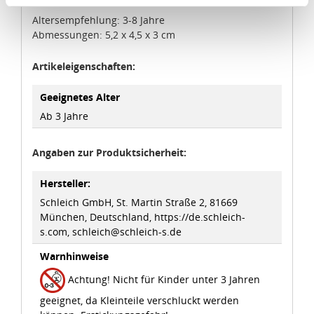
Angemessenheitsbeschluss der Europäischen
Kommission erfasst wird, und daher kein angemessenes
Altersempfehlung: 3-8 Jahre
Schutzniveau für personenbezogene Daten bietet. Durch
Abmessungen: 5,2 x 4,5 x 3 cm
die Verwendung von Standarddatenschutzklauseln in
Artikeleigenschaften:
Verbindung mit zusätzlichen Maßnahmen zur Sicherung
eines angemessenen Schutzniveaus, garantieren wir,
Geeignetes Alter
dass die Datenschutzvorgaben der EU auch bei der
Ab 3 Jahre
Verarbeitung von Daten in den USA eingehalten werden.
Sie können die Cookie-Einwilligung jederzeit links unten
Angaben zur Produktsicherheit:
auf Ihrem Bildschirm anpassen und damit widerrufen.
Hersteller:
Schleich GmbH, St. Martin Straße 2, 81669
idee+spiel Betriebs-GmbH
München, Deutschland, https://de.schleich-
Datenschutzbestimmungen
und
Impressum
s.com, schleich@schleich-s.de
Warnhinweise
Achtung! Nicht für Kinder unter 3 Jahren
geeignet, da Kleinteile verschluckt werden