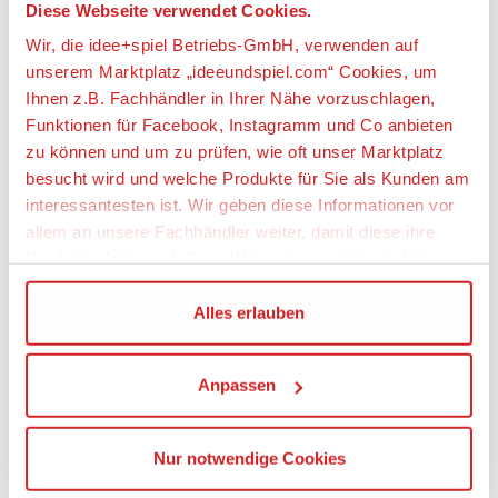
Diese Webseite verwendet Cookies.
weitere Angebote anzeigen
Wir, die idee+spiel Betriebs-GmbH, verwenden auf
unserem Marktplatz „ideeundspiel.com“ Cookies, um
Ihnen z.B. Fachhändler in Ihrer Nähe vorzuschlagen,
Artikeldetails
Funktionen für Facebook, Instagramm und Co anbieten
zu können und um zu prüfen, wie oft unser Marktplatz
SCHLEICH 14882 Europäischer Laubfrosch
besucht wird und welche Produkte für Sie als Kunden am
interessantesten ist. Wir geben diese Informationen vor
Artikelbeschreibung:
allem an unsere Fachhändler weiter, damit diese ihre
Produktpalette nach Ihren Wünschen optimieren können.
Der Europäische Laubfrosch schaut
unternehmungslustig. Seinen Job als Wetterfrosch
Wir verwenden den Google Tag Manager um weitere
Alles erlauben
im Marmeladenglas hat er zum Glück schon vor
Dienste einzubinden.
langer Zeit aufgegeben. Das war nichts für ihn. Viel
lieber sitzt er auf regenfeuchten Blättern oder
Anpassen
hangelt sich mit seinen Haftscheiben an den Füßen
Wenn Sie auf „Alles erlauben“, klicken, werden ein Teil
geschickt an Wasserpflanzen hoch. Jetzt gerade ist
Ihrer personenbezogener Daten in die USA übertragen.
er sehr zufrieden. Den Bauch mit knusprigen Fliegen
Genaueres finden Sie in unserer Datenschutzerklärung.
Nur notwendige Cookies
gefüllt, lässt er sich ein wenig von der Sonne
Die USA ist ein Drittland, dass nicht von einem
bescheinen. Quak!