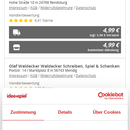
Hohe Straße 10 in 24768 Rendsburg
Impressum
/
AGB
/
Widerrufsbelehrung
/
Datenschutz
Händlerbewertung
4,91 Sterne
4,99 €
zzgl. 5,90 € Versand
4,99 €
Kostenlose Abholung
Olaf Waldecker Waldecker Schreiben, Spiel & Schenken
Poststr. 14 / Marktplatz 8 in 56743 Mendig
Impressum
/
AGB
/
Widerrufsbelehrung
/
Datenschutz
Händlerbewertung
4,76 Sterne
4,99 €
zzgl. 6,95 € Versand
4,99 €
Zustimmung
Details
Über Cookies
Kostenlose Abholung