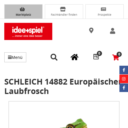
Marktplatz
Fachhändler finden
Prospekte
0
0
Menü
SCHLEICH 14882 Europäischer
Laubfrosch
Item
1
of
1