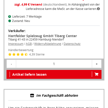
zzgl. 4,99 € Versand
(deutschlandweit),
In Abhängigkeit von der
Lieferadresse kann die MwSt. an der Kasse variieren.
Lieferzeit: 7 Werktage
Zustand: Neu
Verkäufer:
Hartfelder Spielzeug GmbH Tibarg Center
Tibarg 41-43 in 22459 Hamburg-Niendorf
Impressum
/
AGB
/
Widerrufsbelehrung
/
Datenschutz
Händlerbewertung
4,39 Sterne
-
1
+
Artikel liefern lassen
Im Fachgeschäft abholen
Um ein Fachgeschäft in Ihrer Nähe anzuzeigen, müssen