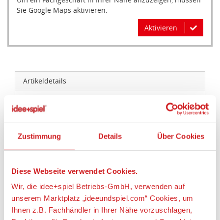
Sie Google Maps aktivieren.
Aktivieren
Artikeldetails
DEPESCHE 11775 Dino World Crossbag ROAR
Artikelbeschreibung:
Zustimmung
Details
Über Cookies
Grrrroßartig! Die rauchblaue Crossbag von Dino
World mit orangen Details hat auf der Front einen
supercoolen T-Rex-Kopf. Mit großem Hauptfach,
Diese Webseite verwendet Cookies.
kleiner seitlicher Einschubtasche und einem in der
Wir, die idee+spiel Betriebs-GmbH, verwenden auf
Länge verstellbaren Gurt. Die Tasche kann schräg
unserem Marktplatz „ideeundspiel.com“ Cookies, um
am Oberkörper oder als Gürteltasche getragen
werden. Material: 100 Prozent Polyester
Ihnen z.B. Fachhändler in Ihrer Nähe vorzuschlagen,