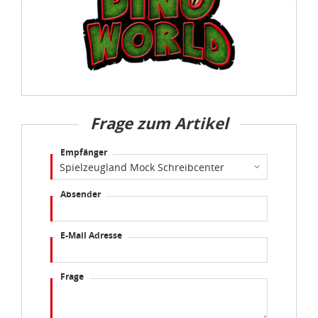
eines angemessenen Schutzniveaus, garantieren wir,
dass die Datenschutzvorgaben der EU auch bei der
Verarbeitung von Daten in den USA eingehalten werden.
Sie können die Cookie-Einwilligung jederzeit links unten
auf Ihrem Bildschirm anpassen und damit widerrufen.
Frage zum Artikel
idee+spiel Betriebs-GmbH
Datenschutzbestimmungen
und
Impressum
Empfänger
Absender
E-Mail Adresse
Frage