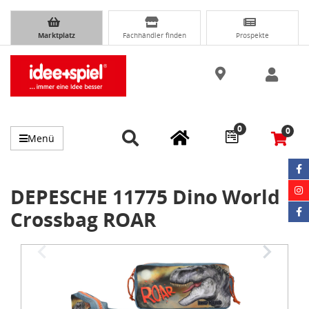
Marktplatz
Fachhändler finden
Prospekte
0
0
Menü
DEPESCHE 11775 Dino World
Crossbag ROAR
Item
1
of
2