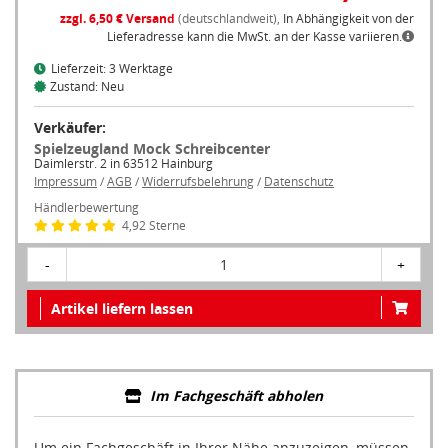
zzgl. 6,50 € Versand
(deutschlandweit),
In Abhängigkeit von der
Lieferadresse kann die MwSt. an der Kasse variieren.
Lieferzeit: 3 Werktage
Zustand: Neu
Verkäufer:
Spielzeugland Mock Schreibcenter
Daimlerstr. 2 in 63512 Hainburg
Impressum
/
AGB
/
Widerrufsbelehrung
/
Datenschutz
Händlerbewertung
4,92 Sterne
-
1
+
Artikel liefern lassen
Im Fachgeschäft abholen
Um ein Fachgeschäft in Ihrer Nähe anzuzeigen, müssen