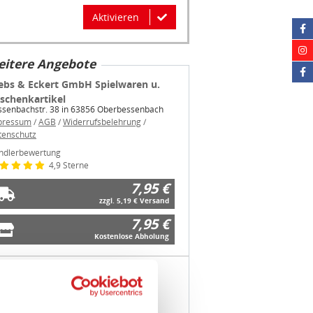
Aktivieren
itere Angebote
ebs & Eckert GmbH Spielwaren u.
schenkartikel
ssenbachstr. 38 in 63856 Oberbessenbach
pressum
/
AGB
/
Widerrufsbelehrung
/
tenschutz
ndlerbewertung
4,9 Sterne
7,95 €
zzgl. 5,19 € Versand
7,95 €
Kostenlose Abholung
unner Schreib & Spielwaren Inh.
rtina Elsasser
ptstr. 14 in 74858 Aglasterhausen
Über Cookies
pressum
/
AGB
/
Widerrufsbelehrung
/
tenschutz