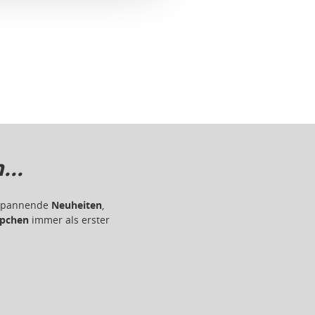
..
r spannende
Neuheiten
,
pchen
immer als erster