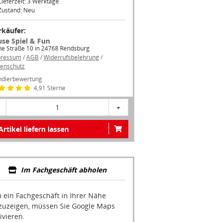
Zustand: Neu
rkäufer:
use Spiel & Fun
e Straße 10 in 24768 Rendsburg
pressum
/
AGB
/
Widerrufsbelehrung
/
enschutz
dlerbewertung
4,91 Sterne
1
+
Artikel liefern lassen
Im Fachgeschäft abholen
 ein Fachgeschäft in Ihrer Nähe
zuzeigen, müssen Sie Google Maps
ivieren.