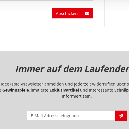
Abschicken
atenschutzbestimmungen
und
Impressum
Immer auf dem Laufenden.
m idee+spiel-Newsletter anmelden und jederzeit widerruflich übe
ge
Gewinnspiele
, limitierte
Exklusivartikel
und interessante
Schnäp
informiert sein.
E-Mail für Newsletteranmeldung