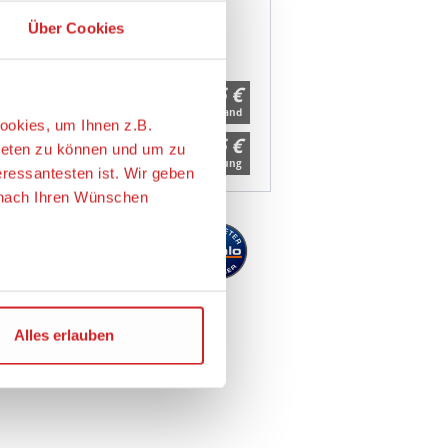
ndlerbewertung
4,94 Sterne
ookies, um Ihnen z.B.
7,95 €
ieten zu können und um zu
zzgl. 5,99 € Versand
eressantesten ist. Wir geben
7,95 €
e nach Ihren Wünschen
Kostenlose Abholung
ie USA übertragen. Genaueres
Alles erlauben
m Angemessenheitsbeschluss
r personenbezogene Daten
chen Maßnahmen zur
en der EU auch bei der
damit widerrufen.