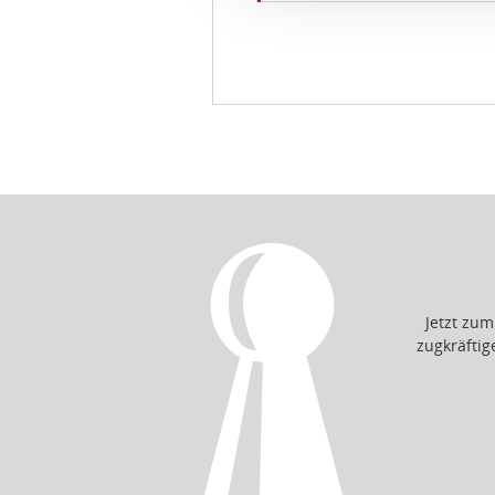
idee+spiel Betriebs-GmbH
D
Jetzt zu
zugkräfti