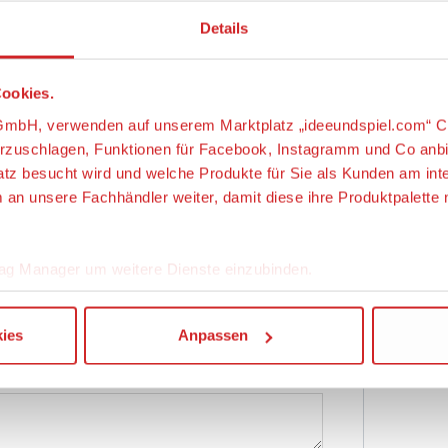
Hä
ookies.
s-GmbH, verwenden auf unserem Marktplatz „ideeundspiel.com“ C
orzuschlagen, Funktionen für Facebook, Instagramm und Co anb
latz besucht wird und welche Produkte für Sie als Kunden am int
m an unsere Fachhändler weiter, damit diese ihre Produktpalett
ge zum Artikel
ag Manager um weitere Dienste einzubinden.
“, klicken, werden ein Teil Ihrer personenbezogener Daten in d
ies
Anpassen
chutzerklärung. Die USA ist ein Drittland, dass nicht von eine
n erfasst wird, und daher kein angemessenes Schutzniveau fü
g von Standarddatenschutzklauseln in Verbindung mit zusätzli
n Schutzniveaus, garantieren wir, dass die Datenschutzvorgab
en USA eingehalten werden.
ligung jederzeit links unten auf Ihrem Bildschirm anpassen und 