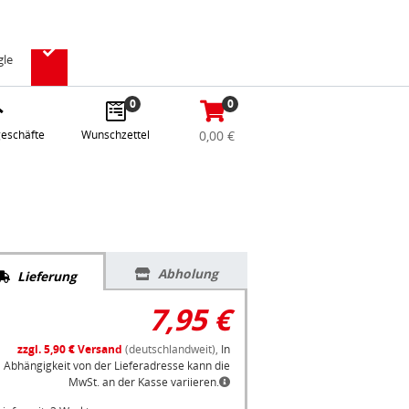
abe
Anmelden / Registrieren
e
gle
0
0
eschäfte
Wunschzettel
0,00 €
Abholung
Lieferung
7,95 €
zzgl. 5,90 € Versand
(deutschlandweit),
In
Abhängigkeit von der Lieferadresse kann die
MwSt. an der Kasse variieren.
Lieferzeit: 3 Werktage