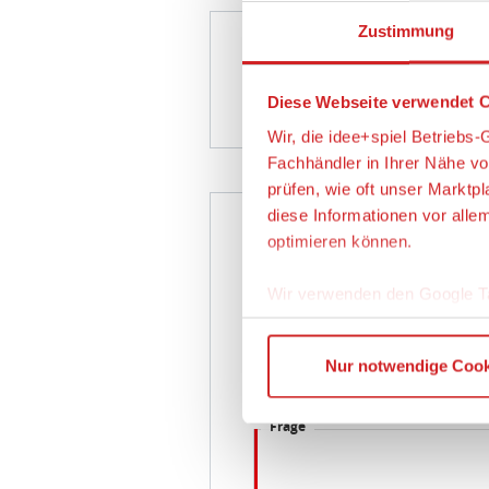
Diese Webseite verwendet C
Wir, die idee+spiel Betrieb
Fachhändler in Ihrer Nähe v
prüfen, wie oft unser Marktp
diese Informationen vor alle
Fra
optimieren können.
Empfänger
Wir verwenden den Google T
Absender
Wenn Sie auf „Alles erlauben
Nur notwendige Cook
finden Sie in unserer Datens
der Europäischen Kommissio
E-Mail Adresse
bietet. Durch die Verwendun
Sicherung eines angemessene
Frage
Verarbeitung von Daten in d
Sie können die Cookie-Einwil