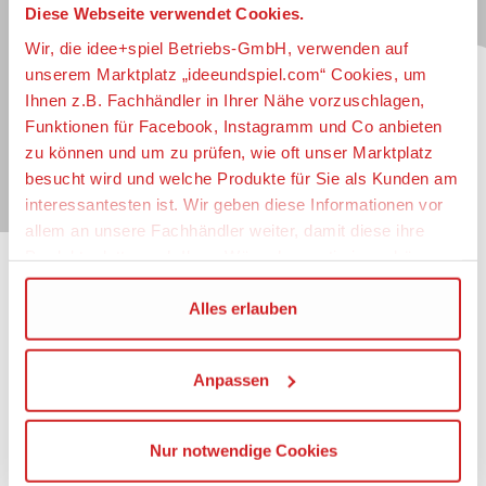
Diese Webseite verwendet Cookies.
Jetzt zum idee+spiel-Newsletter anmelden und
jederzeit widerruflich über spannende
Neuheiten
,
Wir, die idee+spiel Betriebs-GmbH, verwenden auf
zugkräftige
Gewinnspiele
, limitierte
Exklusivartikel
unserem Marktplatz „ideeundspiel.com“ Cookies, um
und interessante
Schnäppchen
immer als erster
Ihnen z.B. Fachhändler in Ihrer Nähe vorzuschlagen,
informiert sein.
Funktionen für Facebook, Instagramm und Co anbieten
zu können und um zu prüfen, wie oft unser Marktplatz
E-Mail für Newsletteranmeldung
besucht wird und welche Produkte für Sie als Kunden am
interessantesten ist. Wir geben diese Informationen vor
allem an unsere Fachhändler weiter, damit diese ihre
Produktpalette nach Ihren Wünschen optimieren können.
Informationen
Wir verwenden den Google Tag Manager um weitere
Alles erlauben
Dienste einzubinden.
Impressum
Datenschutz
Anpassen
Wenn Sie auf „Alles erlauben“, klicken, werden ein Teil
Barrierefreiheit
Ihrer personenbezogener Daten in die USA übertragen.
Nutzungsbedingungen
Genaueres finden Sie in unserer Datenschutzerklärung.
Mitgliederportal
Nur notwendige Cookies
Die USA ist ein Drittland, dass nicht von einem