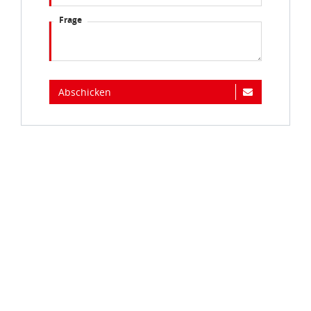
Frage
Abschicken
Immer auf dem Laufenden...
Jetzt zum idee+spiel-Newsletter anmelden und
jederzeit widerruflich über spannende
Neuheiten
,
zugkräftige
Gewinnspiele
, limitierte
Exklusivartikel
und interessante
Schnäppchen
immer als erster
informiert sein.