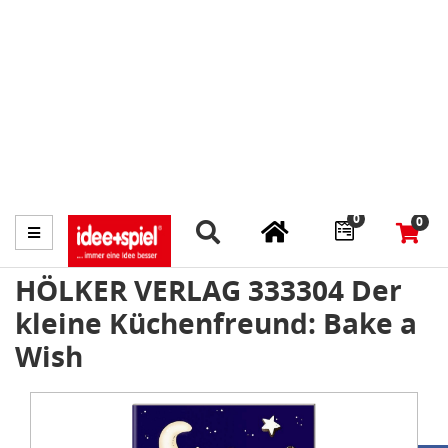
Marktplatz
Fachhändler finden
Prospekte
0
0
Menü
HÖLKER VERLAG 333304 Der
kleine Küchenfreund: Bake a
Wish
Item
1