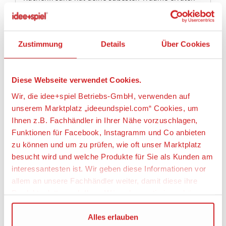
und die besten Rezepte für festliche Naschereiern
Ihnen z.B. Fachhändler in Ihrer Nähe vorzuschlagen,
gesammelt. Träum nicht länger - back es dir!
Funktionen für Facebook, Instagramm und Co anbieten
zu können und um zu prüfen, wie oft unser Marktplatz
Artikeleigenschaften:
besucht wird und welche Produkte für Sie als Kunden am
interessantesten ist. Wir geben diese Informationen vor
Geeignetes Alter
allem an unsere Fachhändler weiter, damit diese ihre
Ab 14 Jahre
Produktpalette nach Ihren Wünschen optimieren können.
Angaben zur Produktsicherheit:
Wir verwenden den Google Tag Manager um weitere
Alles erlauben
Dienste einzubinden.
Hersteller:
Coppenrath Verlag GmbH & Co. KG, Hafenweg 30,
Anpassen
Wenn Sie auf „Alles erlauben“, klicken, werden ein Teil
48155 Münster, Deutschland,
Ihrer personenbezogener Daten in die USA übertragen.
https://www.coppenrath.de, info@coppenrath.de
Genaueres finden Sie in unserer Datenschutzerklärung.
Nur notwendige Cookies
Die USA ist ein Drittland, dass nicht von einem
Angemessenheitsbeschluss der Europäischen
Kommission erfasst wird, und daher kein angemessenes
HÖLKER
Schutzniveau für personenbezogene Daten bietet. Durch