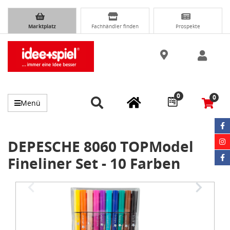
Marktplatz
Fachhändler finden
Prospekte
0
0
Menü
DEPESCHE 8060 TOPModel
Fineliner Set - 10 Farben
Item
1
of
2