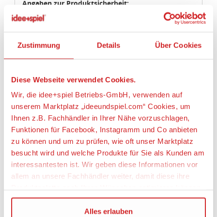
Angaben zur Produktsicherheit:
Hersteller:
Depesche Vertrieb GmbH & CO. KG, Vierlander
Zustimmung
Details
Über Cookies
Straße 14, 21502 Geesthacht, Deutschland,
https://www.depesche.com, info@depesche.com
Warnhinweise
Diese Webseite verwendet Cookies.
Achtung! Nicht für Kinder unter 3 Jahren
Wir, die idee+spiel Betriebs-GmbH, verwenden auf
geeignet, da Kleinteile verschluckt werden
unserem Marktplatz „ideeundspiel.com“ Cookies, um
können. Erstickungsgefahr!
Ihnen z.B. Fachhändler in Ihrer Nähe vorzuschlagen,
Funktionen für Facebook, Instagramm und Co anbieten
zu können und um zu prüfen, wie oft unser Marktplatz
besucht wird und welche Produkte für Sie als Kunden am
interessantesten ist. Wir geben diese Informationen vor
DEPESCHE TOPMODEL
allem an unsere Fachhändler weiter, damit diese ihre
Produktpalette nach Ihren Wünschen optimieren können.
Wir verwenden den Google Tag Manager um weitere
Alles erlauben