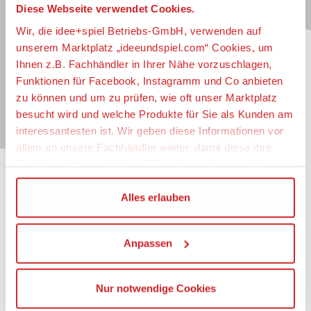
Diese Webseite verwendet Cookies.
Jetzt zum idee+spiel-Newsletter anmelden und
jederzeit widerruflich über spannende
Neuheiten
,
Wir, die idee+spiel Betriebs-GmbH, verwenden auf
zugkräftige
Gewinnspiele
, limitierte
Exklusivartikel
unserem Marktplatz „ideeundspiel.com“ Cookies, um
und interessante
Schnäppchen
immer als erster
Ihnen z.B. Fachhändler in Ihrer Nähe vorzuschlagen,
informiert sein.
Funktionen für Facebook, Instagramm und Co anbieten
zu können und um zu prüfen, wie oft unser Marktplatz
E-Mail für Newsletteranmeldung
besucht wird und welche Produkte für Sie als Kunden am
interessantesten ist. Wir geben diese Informationen vor
allem an unsere Fachhändler weiter, damit diese ihre
Produktpalette nach Ihren Wünschen optimieren können.
Informationen
Wir verwenden den Google Tag Manager um weitere
Alles erlauben
Dienste einzubinden.
Impressum
Datenschutz
Anpassen
Wenn Sie auf „Alles erlauben“, klicken, werden ein Teil
Barrierefreiheit
Ihrer personenbezogener Daten in die USA übertragen.
Nutzungsbedingungen
Genaueres finden Sie in unserer Datenschutzerklärung.
Mitgliederportal
Nur notwendige Cookies
Die USA ist ein Drittland, dass nicht von einem