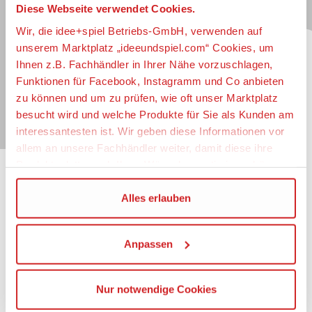
Diese Webseite verwendet Cookies.
Jetzt zum idee+spiel-Newsletter anmelden und
jederzeit widerruflich über spannende
Neuheiten
,
Wir, die idee+spiel Betriebs-GmbH, verwenden auf
zugkräftige
Gewinnspiele
, limitierte
Exklusivartikel
unserem Marktplatz „ideeundspiel.com“ Cookies, um
und interessante
Schnäppchen
immer als erster
Ihnen z.B. Fachhändler in Ihrer Nähe vorzuschlagen,
informiert sein.
Funktionen für Facebook, Instagramm und Co anbieten
zu können und um zu prüfen, wie oft unser Marktplatz
E-Mail für Newsletteranmeldung
besucht wird und welche Produkte für Sie als Kunden am
interessantesten ist. Wir geben diese Informationen vor
allem an unsere Fachhändler weiter, damit diese ihre
Produktpalette nach Ihren Wünschen optimieren können.
Informationen
Wir verwenden den Google Tag Manager um weitere
Alles erlauben
Dienste einzubinden.
Impressum
Datenschutz
Anpassen
Wenn Sie auf „Alles erlauben“, klicken, werden ein Teil
Barrierefreiheit
Ihrer personenbezogener Daten in die USA übertragen.
Nutzungsbedingungen
Genaueres finden Sie in unserer Datenschutzerklärung.
Mitgliederportal
Nur notwendige Cookies
Die USA ist ein Drittland, dass nicht von einem