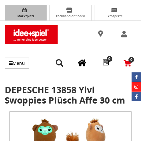
Marktplatz
Fachhändler finden
Prospekte
0
0
Menü
DEPESCHE 13858 Ylvi
Swoppies Plüsch Affe 30 cm
Item
1
of
1