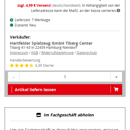
zzgl. 4,99 € Versand
(deutschlandweit),
In Abhängigkeit von der
Lieferadresse kann die MwSt. an der Kasse variieren.
Lieferzeit: 7 Werktage
Zustand: Neu
Verkäufer:
Hartfelder Spielzeug GmbH Tibarg Center
Tibarg 41-43 in 22459 Hamburg-Niendorf
Impressum
/
AGB
/
Widerrufsbelehrung
/
Datenschutz
Händlerbewertung
4,39 Sterne
-
1
+
Artikel liefern lassen
Im Fachgeschäft abholen
Um ein Fachgeschäft in Ihrer Nähe anzuzeigen, müssen