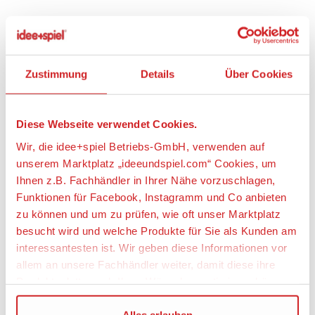
Artikeldetails
DEPESCHE 13858 Ylvi Swoppies Plüsch Affe 30 cm
Zustimmung
Details
Über Cookies
Artikelbeschreibung:
Diese Webseite verwendet Cookies.
weicher, kissenartiger Plüsch-Affe
Gesicht leuchtet im Dunkeln
Wir, die idee+spiel Betriebs-GmbH, verwenden auf
Größe: 30x29x22 cm; Material: 100 PES
unserem Marktplatz „ideeundspiel.com“ Cookies, um
Ihnen z.B. Fachhändler in Ihrer Nähe vorzuschlagen,
Ist es ein Kissen? Ist es ein Kuscheltier? Es ist ein
Funktionen für Facebook, Instagramm und Co anbieten
Swoppie! Der niedliche braune Plüsch-Affe hat ein
zu können und um zu prüfen, wie oft unser Marktplatz
süßes Haar-Büschel und ein gesticktes Gesicht,
dessen weiße Fläche im Dunkeln leuchtet. Größe:
besucht wird und welche Produkte für Sie als Kunden am
30x29x22 cm; Material: 100 Prozent PES
interessantesten ist. Wir geben diese Informationen vor
allem an unsere Fachhändler weiter, damit diese ihre
Artikeleigenschaften:
Produktpalette nach Ihren Wünschen optimieren können.
Geeignetes Alter
Wir verwenden den Google Tag Manager um weitere