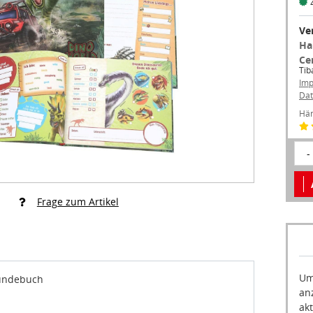
Ve
Ha
Ce
Tib
Im
Dat
Hän
-
Frage zum Artikel
Um
eundebuch
an
akt