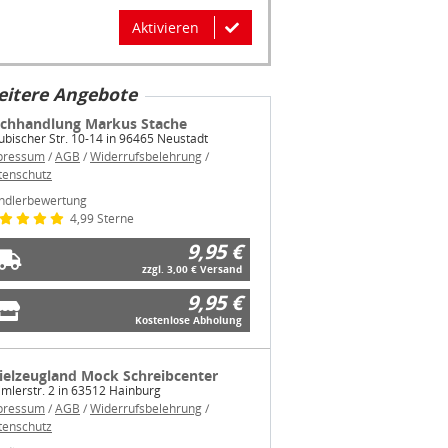
Aktivieren
itere Angebote
chhandlung Markus Stache
bischer Str. 10-14 in 96465 Neustadt
pressum
/
AGB
/
Widerrufsbelehrung
/
tenschutz
ndlerbewertung
4,99 Sterne
9,95 €
zzgl. 3,00 € Versand
9,95 €
Kostenlose Abholung
ielzeugland Mock Schreibcenter
mlerstr. 2 in 63512 Hainburg
pressum
/
AGB
/
Widerrufsbelehrung
/
tenschutz