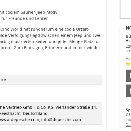
it coolem Saurier-Jeep-Motiv
 für Freunde und Lehrer
We
 Dino World hat rundherum eine coole Urzeit-
ilde Verfolgungsjagd zwischen einem Jeep und zwei
Bu
Heu
rbig illustrierten Seiten und jeder Menge Platz für
Im
hrern. Zum Eintragen, Erinnern und Immer-wieder-
Da
Hä
hre
he Vertrieb GmbH & Co. KG, Vierlander Straße 14,
Sp
Geesthacht, Deutschland,
Dai
//www.depesche.com, info@depesche.com
Im
Da