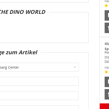
Hä
CHE DINO WORLD
Ol
Sp
ge zum Artikel
Pos
Im
Da
Hä