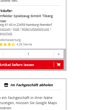
Zustand: Neu
rkäufer:
rtfelder Spielzeug GmbH Tibarg
nter
arg 41-43 in 22459 Hamburg-Niendorf
pressum
/
AGB
/
Widerrufsbelehrung
/
enschutz
dlerbewertung
4,39 Sterne
1
+
Artikel liefern lassen
Im Fachgeschäft abholen
 ein Fachgeschäft in Ihrer Nähe
zuzeigen, müssen Sie Google Maps
ivieren.