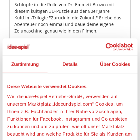
Schlüpfe in die Rolle von Dr. Emmett Brown mit
diesem kultigen 3D-Puzzle aus der 80er Jahre
Kultfilm-Trilogie "Zurück in die Zukunft" Erlebe das
Abenteuer noch einmal und baue deine eigene
Zeitmaschine, genau wie in den Filmen.
Mit 157 Teilen ist dieses Puzzle perfekt für jeden
angehenden Wissenschaftler oder Filmfan ab 10
Jahren. Das fertige Puzzle misst 349 mm x 157 mm x
210 mm und ist damit ein tolles Ausstellungsstück
Zustimmung
Details
Über Cookies
für jeden Raum. Mit der beiliegenden, leicht
verständlichen Bauanleitung reist man im
Handumdrehen durch die Zeit!
Diese Webseite verwendet Cookies.
Lieferumfang:
Wir, die idee+spiel Betriebs-GmbH, verwenden auf
unserem Marktplatz „ideeundspiel.com“ Cookies, um
3D Puzzle aus der 80er Jahre Kultfilm-Trilogie
"Zurück in die Zukunft"
Ihnen z.B. Fachhändler in Ihrer Nähe vorzuschlagen,
Funktionen für Facebook, Instagramm und Co anbieten
zu können und um zu prüfen, wie oft unser Marktplatz
Altersempfehlung:
10+
besucht wird und welche Produkte für Sie als Kunden am