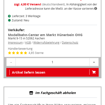
zzgl. 4,80 € Versand
(deutschlandweit),
In Abhängigkeit von der
Lieferadresse kann die MwSt. an der Kasse variieren.
Lieferzeit: 3 Werktage
Zustand: Neu
Verkäufer:
Modellbahn-Center am Markt Hünerbein OHG
Markt 9-15 in 52062 Aachen
Impressum
/
AGB
/
Widerrufsbelehrung
/
Datenschutz
Händlerbewertung
4,85 Sterne
-
1
+
Artikel liefern lassen
Im Fachgeschäft abholen
Um ein Fachgeschäft in Ihrer Nähe anzuzeigen, müssen