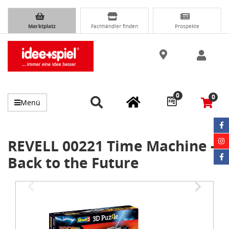
Marktplatz
Fachhändler finden
Prospekte
0
0
Menü
REVELL 00221 Time Machine -
Back to the Future
Item
1
of
4