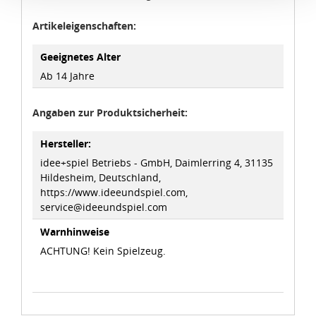
Verbindung mit zusätzlichen Maßnahmen zur Sicherung
Artikeleigenschaften:
eines angemessenen Schutzniveaus, garantieren wir,
dass die Datenschutzvorgaben der EU auch bei der
Geeignetes Alter
Verarbeitung von Daten in den USA eingehalten werden.
Ab 14 Jahre
Sie können die Cookie-Einwilligung jederzeit links unten
Angaben zur Produktsicherheit:
auf Ihrem Bildschirm anpassen und damit widerrufen.
Hersteller:
idee+spiel Betriebs-GmbH
idee+spiel Betriebs - GmbH, Daimlerring 4, 31135
Datenschutzbestimmungen
und
Impressum
Hildesheim, Deutschland,
https://www.ideeundspiel.com,
service@ideeundspiel.com
Warnhinweise
ACHTUNG! Kein Spielzeug.