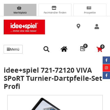
Marktplatz
Fachhändler finden
Prospekte
0
0
Menü
idee+spiel 721-72120 VIVA
SPoRT Turnier-Dartpfeile-Set
Profi
Item
1