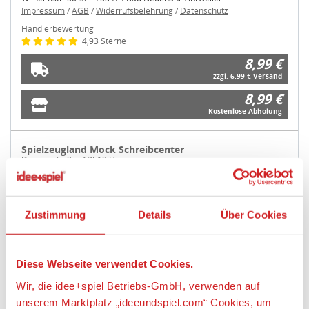
Impressum
/
AGB
/
Widerrufsbelehrung
/
Datenschutz
Händlerbewertung
4,93 Sterne
8,99 €
zzgl. 6,99 € Versand
8,99 €
Kostenlose Abholung
Spielzeugland Mock Schreibcenter
Daimlerstr. 2 in 63512 Hainburg
Impressum
/
AGB
/
Widerrufsbelehrung
/
Datenschutz
Händlerbewertung
4,92 Sterne
Zustimmung
Details
Über Cookies
9,99 €
zzgl. 6,50 € Versand
9,99 €
Diese Webseite verwendet Cookies.
Kostenlose Abholung
Wir, die idee+spiel Betriebs-GmbH, verwenden auf
unserem Marktplatz „ideeundspiel.com“ Cookies, um