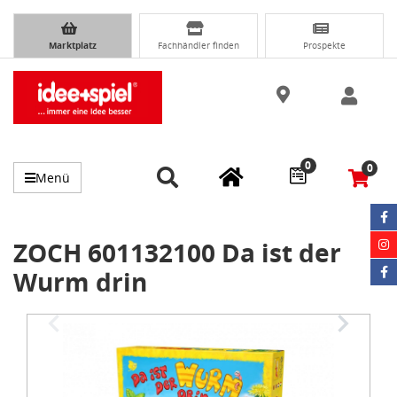
Marktplatz
Fachhändler finden
Prospekte
0
0
Menü
ZOCH 601132100 Da ist der
Wurm drin
Item
1
of
5