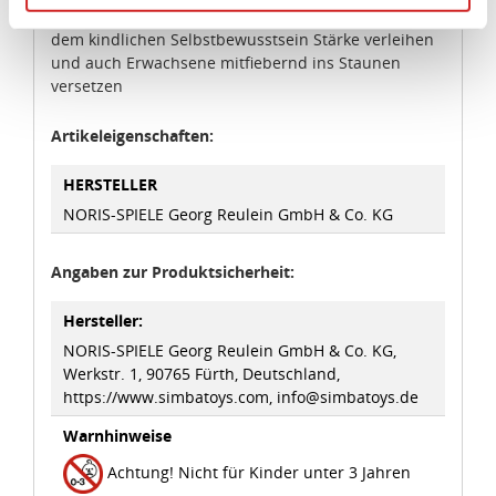
für unvergessliche Überraschungsmomente, die
Angemessenheitsbeschluss der Europäischen
dem kindlichen Selbstbewusstsein Stärke verleihen
Kommission erfasst wird, und daher kein angemessenes
und auch Erwachsene mitfiebernd ins Staunen
Schutzniveau für personenbezogene Daten bietet. Durch
versetzen
die Verwendung von Standarddatenschutzklauseln in
Verbindung mit zusätzlichen Maßnahmen zur Sicherung
Artikeleigenschaften:
eines angemessenen Schutzniveaus, garantieren wir,
dass die Datenschutzvorgaben der EU auch bei der
HERSTELLER
Verarbeitung von Daten in den USA eingehalten werden.
NORIS-SPIELE Georg Reulein GmbH & Co. KG
Sie können die Cookie-Einwilligung jederzeit links unten
Angaben zur Produktsicherheit:
auf Ihrem Bildschirm anpassen und damit widerrufen.
Hersteller:
idee+spiel Betriebs-GmbH
NORIS-SPIELE Georg Reulein GmbH & Co. KG,
Datenschutzbestimmungen
und
Impressum
Werkstr. 1, 90765 Fürth, Deutschland,
https://www.simbatoys.com, info@simbatoys.de
Warnhinweise
Achtung! Nicht für Kinder unter 3 Jahren