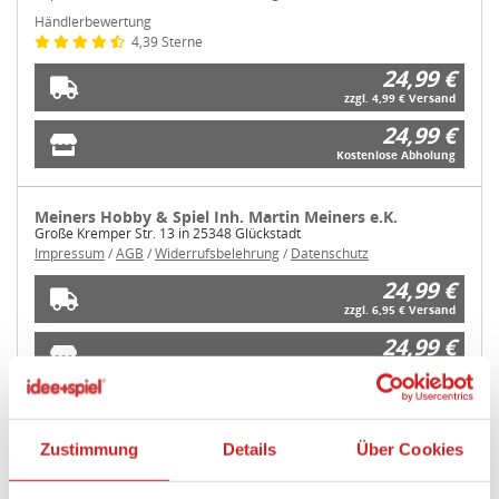
Händlerbewertung
4,39 Sterne
24,99 €
zzgl. 4,99 € Versand
24,99 €
Kostenlose Abholung
Meiners Hobby & Spiel Inh. Martin Meiners e.K.
Große Kremper Str. 13 in 25348 Glückstadt
Impressum
/
AGB
/
Widerrufsbelehrung
/
Datenschutz
24,99 €
zzgl. 6,95 € Versand
24,99 €
Kostenlose Abholung
weitere Angebote anzeigen
Zustimmung
Details
Über Cookies