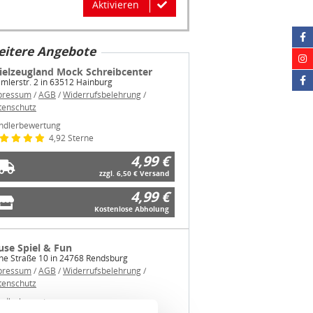
Aktivieren
itere Angebote
ielzeugland Mock Schreibcenter
mlerstr. 2 in 63512 Hainburg
pressum
/
AGB
/
Widerrufsbelehrung
/
tenschutz
ndlerbewertung
4,92 Sterne
4,99 €
zzgl. 6,50 € Versand
4,99 €
Kostenlose Abholung
use Spiel & Fun
he Straße 10 in 24768 Rendsburg
pressum
/
AGB
/
Widerrufsbelehrung
/
tenschutz
ndlerbewertung