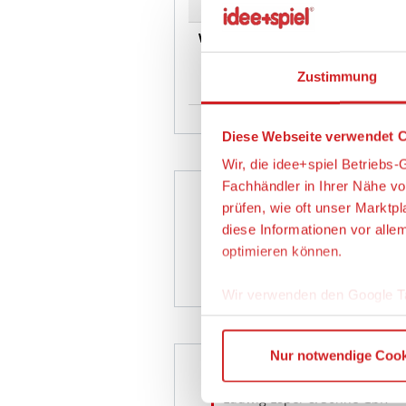
info@s
Warnhinweise
A
da Klei
Zustimmung
Erstick
Diese Webseite verwendet C
Wir, die idee+spiel Betrieb
Fachhändler in Ihrer Nähe v
prüfen, wie oft unser Marktp
diese Informationen vor alle
optimieren können.
Wir verwenden den Google T
Fra
Wenn Sie auf „Alles erlauben
Nur notwendige Cook
finden Sie in unserer Datens
Empfänger
der Europäischen Kommissio
bietet. Durch die Verwendun