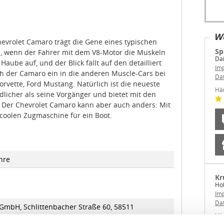
We
evrolet Camaro trägt die Gene eines typischen
Sp
n, wenn der Fahrer mit dem V8-Motor die Muskeln
Dai
Haube auf, und der Blick fällt auf den detailliert
Im
ich der Camaro ein in die anderen Muscle-Cars bei
Da
orvette, Ford Mustang. Natürlich ist die neueste
Hä
licher als seine Vorgänger und bietet mit den
Der Chevrolet Camaro kann aber auch anders: Mit
coolen Zugmaschine für ein Boot.
hre
Kr
Ho
Im
Da
 GmbH, Schlittenbacher Straße 60, 58511
Hä
cheid, Deutschland, https://www.siku.de,