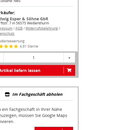
Zustand: Neu
rkäufer:
dwig Esper & Söhne GbR
ftstr. 7 in 56575 Weißenthurm
pressum
/
AGB
/
Widerrufsbelehrung
/
enschutz
dlerbewertung
4,91 Sterne
1
+
Artikel liefern lassen
Im Fachgeschäft abholen
 ein Fachgeschäft in Ihrer Nähe
zuzeigen, müssen Sie Google Maps
ivieren.