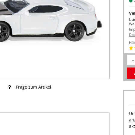
Ve
Lu
Wer
Im
Dat
Hän
-
Frage zum Artikel
Um
an
akt