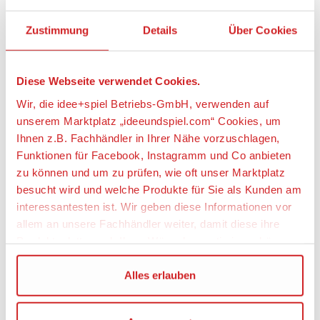
Kostenlose Abholung
Zustimmung
Details
Über Cookies
weitere Angebote anzeigen
Diese Webseite verwendet Cookies.
Wir, die idee+spiel Betriebs-GmbH, verwenden auf
Artikeldetails
unserem Marktplatz „ideeundspiel.com“ Cookies, um
Ihnen z.B. Fachhändler in Ihrer Nähe vorzuschlagen,
CARRERA RC 370430041 1:43 2,4GHz RC Fußball Set
Funktionen für Facebook, Instagramm und Co anbieten
Modell Bundesliga
zu können und um zu prüfen, wie oft unser Marktplatz
besucht wird und welche Produkte für Sie als Kunden am
Artikelbeschreibung:
interessantesten ist. Wir geben diese Informationen vor
allem an unsere Fachhändler weiter, damit diese ihre
Mit dem RC Fußball Set Modell Bundesliga, wird
Produktpalette nach Ihren Wünschen optimieren können.
Rennaction und Torjubel vereint. Fans fühlen sich
wie mitten auf dem Feld, wenn sie sich mit den 22
Bandenelementen ihr eigenes Fußballfeld bauen.
Wir verwenden den Google Tag Manager um weitere
Alles erlauben
Außerdem enthält das Set auch einen Ball, zwei Tore
Dienste einzubinden.
und natürlich zwei 2,4GHz Bundesliga™ Mini RC
Fahrzeuge in schwarz und grau sowie Controller. Die