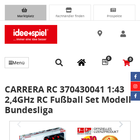
Marktplatz
Fachhändler finden
Prospekte
0
0
Menü
CARRERA RC 370430041 1:43
2,4GHz RC Fußball Set Modell
Bundesliga
Item
1