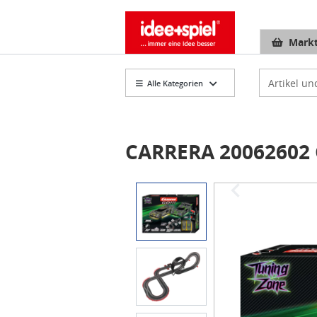
Markt
Artikelsuch
Alle Kategorien
CARRERA 20062602 C
Item
1
of
5