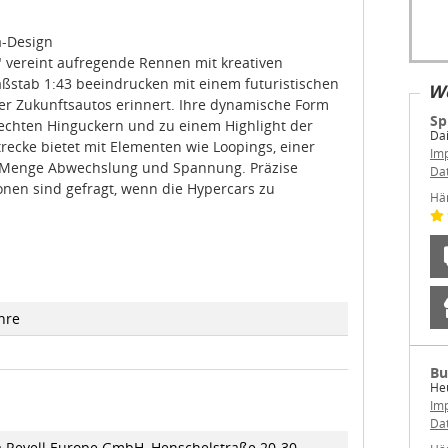
a-Design
" vereint aufregende Rennen mit kreativen
aßstab 1:43 beeindrucken mit einem futuristischen
We
er Zukunftsautos erinnert. Ihre dynamische Form
Sp
u echten Hinguckern und zu einem Highlight der
Dai
trecke bietet mit Elementen wie Loopings, einer
Im
 Menge Abwechslung und Spannung. Präzise
Da
onen sind gefragt, wenn die Hypercars zu
Hä
hre
Bu
Heu
Im
Da
a Revell Europe GmbH, Henschelstraße 20-30,