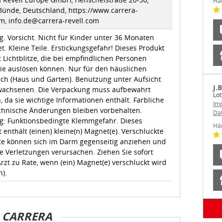
Hä
Bünde, Deutschland, https://www.carrera-
m, info.de@carrera-revell.com
. Vorsicht. Nicht für Kinder unter 36 Monaten
t. Kleine Teile. Erstickungsgefahr! Dieses Produkt
 Lichtblitze, die bei empfindlichen Personen
sie auslösen können. Nur für den häuslichen
ch (Haus und Garten). Benutzung unter Aufsicht
J.
wachsenen. Die Verpackung muss aufbewahrt
Lot
 da sie wichtige Informationen enthält. Farbliche
Im
chnische Änderungen bleiben vorbehalten.
Da
g: Funktionsbedingte Klemmgefahr. Dieses
Hä
 enthält (einen) kleine(n) Magnet(e). Verschluckte
e können sich im Darm gegenseitig anziehen und
e Verletzungen verursachen. Ziehen Sie sofort
rzt zu Rate, wenn (ein) Magnet(e) verschluckt wird
n).
CARRERA