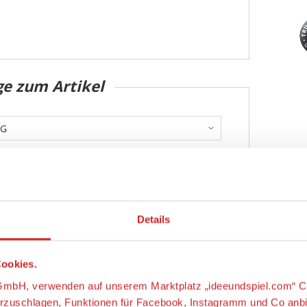
ge zum Artikel
Details
ookies.
s-GmbH, verwenden auf unserem Marktplatz „ideeundspiel.com“ C
orzuschlagen, Funktionen für Facebook, Instagramm und Co anb
Abschicken