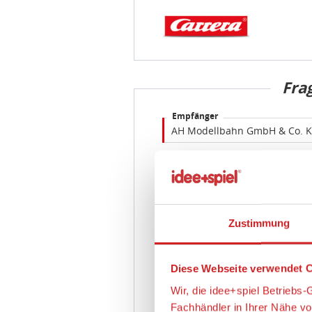
Fra
Empfänger
Absender
E-Mail Adresse
Zustimmung
Frage
Diese Webseite verwendet C
Wir, die idee+spiel Betrieb
Fachhändler in Ihrer Nähe v