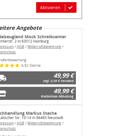
Aktivieren
itere Angebote
ielzeugland Mock Schreibcenter
mlerstr. 2 in 63512 Hainburg
pressum
/
AGB
/
Widerrufsbelehrung
/
tenschutz
ndlerbewertung
4,92 Sterne
49,99 €
zzgl. 6,50 € Versand
49,99 €
Kostenlose Abholung
chhandlung Markus Stache
bischer Str. 10-14 in 96465 Neustadt
pressum
/
AGB
/
Widerrufsbelehrung
/
tenschutz