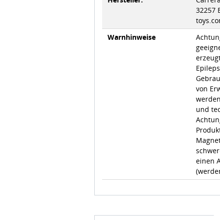
32257 
toys.co
Warnhinweise
Achtung
geeigne
erzeugt
Epilep
Gebrau
von Er
werden,
und te
Achtun
Produkt
Magnet
schwer
einen A
(werde