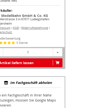
Zustand: Neu
rkäufer:
 Modellbahn GmbH & Co. KG
illerstrasse 3 in 67071 Ludwigshafen-
gersheim
pressum
/
AGB
/
Widerrufsbelehrung
/
enschutz
dlerbewertung
5 Sterne
1
+
Artikel liefern lassen
Im Fachgeschäft abholen
 ein Fachgeschäft in Ihrer Nähe
zuzeigen, müssen Sie Google Maps
ivieren.