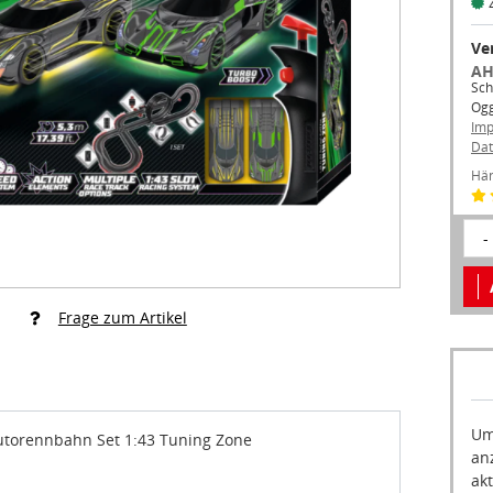
Ve
AH
Sch
Og
Im
Dat
Hän
-
Frage zum Artikel
Um
utorennbahn Set 1:43 Tuning Zone
an
akt