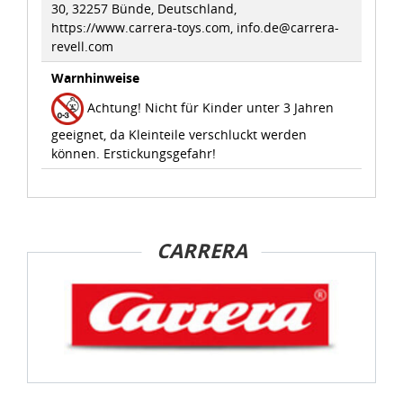
30, 32257 Bünde, Deutschland,
Sie können die Cookie-Einwilligung jederzeit links unten
https://www.carrera-toys.com, info.de@carrera-
revell.com
auf Ihrem Bildschirm anpassen und damit widerrufen.
Warnhinweise
idee+spiel Betriebs-GmbH
Achtung! Nicht für Kinder unter 3 Jahren
Datenschutzbestimmungen
und
Impressum
geeignet, da Kleinteile verschluckt werden
können. Erstickungsgefahr!
CARRERA