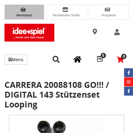
Marktplatz
Fachhändler finden
Prospekte
0
0
Menü
CARRERA 20088108 GO!!! /
DIGITAL 143 Stützenset
Looping
Item
1