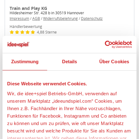
Train and Play KG
Hildesheimer Str. 428 b in 30519 Hannover
Impressum
/
AGB
/
Widerrufsbelehrung
/
Datenschutz
Händlerbewertung
4,88 Sterne
1,99 €
zzgl. 6,99 € Versand
1,99 €
Zustimmung
Details
Über Cookies
Kostenlose Abholung
Modellbahn Kramm GmbH
Diese Webseite verwendet Cookies.
Hofstr. 12 in 40723 Hilden
Impressum
/
AGB
/
Widerrufsbelehrung
/
Datenschutz
Wir, die idee+spiel Betriebs-GmbH, verwenden auf
Händlerbewertung
unserem Marktplatz „ideeundspiel.com“ Cookies, um
5 Sterne
Ihnen z.B. Fachhändler in Ihrer Nähe vorzuschlagen,
1,99 €
Funktionen für Facebook, Instagramm und Co anbieten
zzgl. 6,90 € Versand
zu können und um zu prüfen, wie oft unser Marktplatz
1,99 €
besucht wird und welche Produkte für Sie als Kunden am
Kostenlose Abholung
interessantesten ist. Wir geben diese Informationen vor