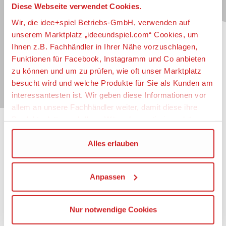
Diese Webseite verwendet Cookies.
Jetzt zum idee+spiel-Newsletter anmelden und
jederzeit widerruflich über spannende
Neuheiten
,
Wir, die idee+spiel Betriebs-GmbH, verwenden auf
zugkräftige
Gewinnspiele
, limitierte
Exklusivartikel
unserem Marktplatz „ideeundspiel.com“ Cookies, um
und interessante
Schnäppchen
immer als erster
Ihnen z.B. Fachhändler in Ihrer Nähe vorzuschlagen,
informiert sein.
Funktionen für Facebook, Instagramm und Co anbieten
zu können und um zu prüfen, wie oft unser Marktplatz
E-Mail für Newsletteranmeldung
besucht wird und welche Produkte für Sie als Kunden am
interessantesten ist. Wir geben diese Informationen vor
allem an unsere Fachhändler weiter, damit diese ihre
Produktpalette nach Ihren Wünschen optimieren können.
Informationen
Wir verwenden den Google Tag Manager um weitere
Alles erlauben
Dienste einzubinden.
Impressum
Datenschutz
Anpassen
Wenn Sie auf „Alles erlauben“, klicken, werden ein Teil
Barrierefreiheit
Ihrer personenbezogener Daten in die USA übertragen.
Nutzungsbedingungen
Genaueres finden Sie in unserer Datenschutzerklärung.
Mitgliederportal
Nur notwendige Cookies
Die USA ist ein Drittland, dass nicht von einem