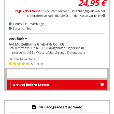
zzgl. 7,95 € Versand
(deutschlandweit),
In Abhängigkeit von der
Lieferadresse kann die MwSt. an der Kasse variieren.
Lieferzeit: 3 Werktage
Zustand: Neu
Verkäufer:
AH Modellbahn GmbH & Co. KG
Schillerstrasse 3 in 67071 Ludwigshafen-Oggersheim
Impressum
/
AGB
/
Widerrufsbelehrung
/
Datenschutz
Händlerbewertung
5 Sterne
-
1
+
Artikel liefern lassen
Im Fachgeschäft abholen
Um ein Fachgeschäft in Ihrer Nähe anzuzeigen, müssen