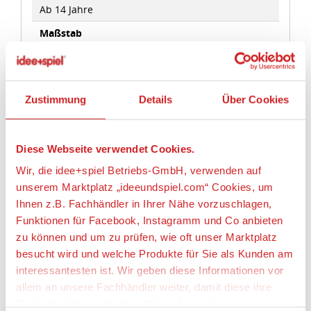
Maßstab
Wir, die idee+spiel Betriebs-GmbH, verwenden auf
1:35
unserem Marktplatz „ideeundspiel.com“ Cookies, um
Ihnen z.B. Fachhändler in Ihrer Nähe vorzuschlagen,
Angaben zur Produktsicherheit:
Funktionen für Facebook, Instagramm und Co anbieten
zu können und um zu prüfen, wie oft unser Marktplatz
Hersteller:
besucht wird und welche Produkte für Sie als Kunden am
Ningbo Weijun (Bronco) Mould & Plastic Co. LTD.,
interessantesten ist. Wir geben diese Informationen vor
China
allem an unsere Fachhändler weiter, damit diese ihre
Produktpalette nach Ihren Wünschen optimieren können.
Verantwortliche Person:
Glow2B Germany GmbH, Erlenbacher Str. 3,
Wir verwenden den Google Tag Manager um weitere
Alles erlauben
42477 Radevormwald, Deutschland,
Dienste einzubinden.
www.glow2b.com, mail@glow2b.de
Warnhinweise
Anpassen
Wenn Sie auf „Alles erlauben“, klicken, werden ein Teil
Maßstabs- und originalgetreues Kleinmodell für
Ihrer personenbezogener Daten in die USA übertragen.
erwachsene Sammler, bzw. Bausatz eines
Genaueres finden Sie in unserer Datenschutzerklärung.
original- und maßstabsgetreuen Kleinmodells,
Nur notwendige Cookies
Die USA ist ein Drittland, dass nicht von einem
kein Spielzeug!
Angemessenheitsbeschluss der Europäischen