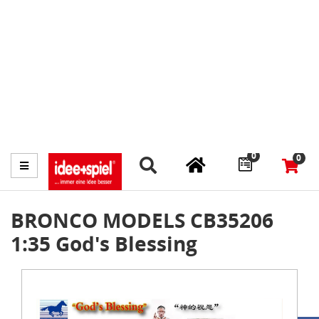
Marktplatz
Fachhändler finden
Prospekte
0
0
Menü
BRONCO MODELS CB35206
1:35 God's Blessing
Item
1
of
1