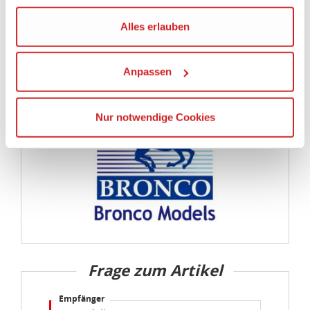
Kommission erfasst wird, und daher kein angemessenes
Schutzniveau für personenbezogene Daten bietet. Durch
die Verwendung von Standarddatenschutzklauseln in
BRONCO MODELS
Verbindung mit zusätzlichen Maßnahmen zur Sicherung
eines angemessenen Schutzniveaus, garantieren wir,
dass die Datenschutzvorgaben der EU auch bei der
Verarbeitung von Daten in den USA eingehalten werden.
Sie können die Cookie-Einwilligung jederzeit links unten
auf Ihrem Bildschirm anpassen und damit widerrufen.
idee+spiel Betriebs-GmbH
Datenschutzbestimmungen
und
Impressum
Frage zum Artikel
Empfänger