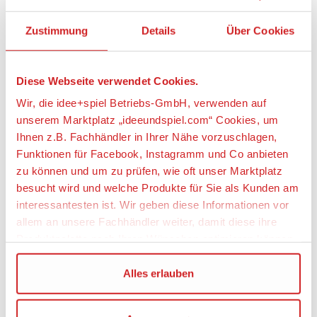
weitere Angebote anzeigen
Zustimmung
Details
Über Cookies
Artikeldetails
Diese Webseite verwendet Cookies.
Wir, die idee+spiel Betriebs-GmbH, verwenden auf
BRIO 63621600 FLORA Zinnia & Peach
unserem Marktplatz „ideeundspiel.com“ Cookies, um
Ihnen z.B. Fachhändler in Ihrer Nähe vorzuschlagen,
Artikelbeschreibung:
Funktionen für Facebook, Instagramm und Co anbieten
zu können und um zu prüfen, wie oft unser Marktplatz
Das sind Zinnia & Peach, lustige Freunde aus der
besucht wird und welche Produkte für Sie als Kunden am
magischen Welt von BRIO Flora. Zinnia sammelt mit
ihrer magnetischen Nase gerne Blumen und andere
interessantesten ist. Wir geben diese Informationen vor
schöne Dinge. Ihre fröhliche Persönlichkeit zeigt sich
allem an unsere Fachhändler weiter, damit diese ihre
in Rot- und Orangetönen. Mit versteckten Magneten
Produktpalette nach Ihren Wünschen optimieren können.
kann diese Flora-Figur mit ihrem kleinen Buddy
Peach interagieren. Zinnia & Peach sind mit allen
Wir verwenden den Google Tag Manager um weitere
Alles erlauben
BRIO Flora-Spielsets kompatibel und die perfekten
Dienste einzubinden.
Begleiter, um die Entwicklung des Kindes durch
endloses kreatives Spielen zu unterstützen.