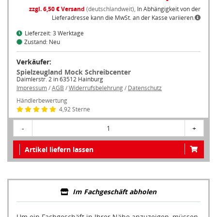
zzgl. 6,50 € Versand
(deutschlandweit),
In Abhängigkeit von der
Lieferadresse kann die MwSt. an der Kasse variieren.
Lieferzeit: 3 Werktage
Zustand: Neu
Verkäufer:
Spielzeugland Mock Schreibcenter
Daimlerstr. 2 in 63512 Hainburg
Impressum
/
AGB
/
Widerrufsbelehrung
/
Datenschutz
Händlerbewertung
4,92 Sterne
-
1
+
Artikel liefern lassen
Im Fachgeschäft abholen
Um ein Fachgeschäft in Ihrer Nähe anzuzeigen, müssen