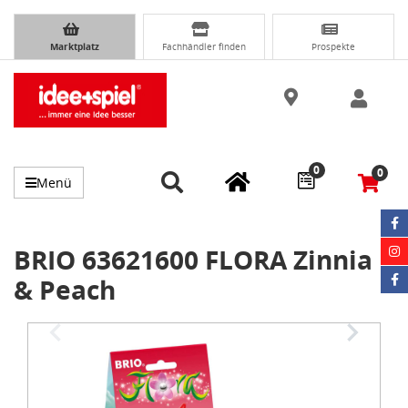
Marktplatz
Fachhändler finden
Prospekte
0
0
Menü
BRIO 63621600 FLORA Zinnia
& Peach
Item
1
of
3