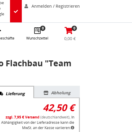
abe
Anmelden / Registrieren
e
gle
0
0
eschäfte
Wunschzettel
0,00 €
o Flachbau "Team
Abholung
Lieferung
42,50 €
zzgl. 7,95 € Versand
(deutschlandweit),
In
Abhängigkeit von der Lieferadresse kann die
MwSt. an der Kasse variieren.