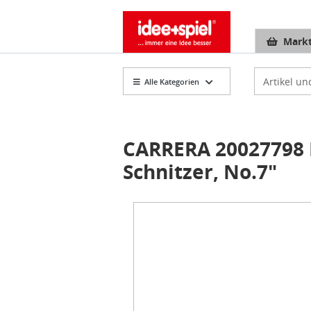
Markt
Artikelsuch
Alle Kategorien
CARRERA 20027798
Schnitzer, No.7"
Item
1
of
1