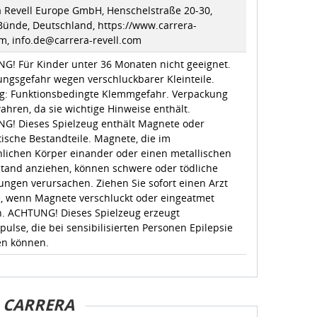
a Revell Europe GmbH, Henschelstraße 20-30,
Bünde, Deutschland, https://www.carrera-
m, info.de@carrera-revell.com
G! Für Kinder unter 36 Monaten nicht geeignet.
ungsgefahr wegen verschluckbarer Kleinteile.
g: Funktionsbedingte Klemmgefahr. Verpackung
hren, da sie wichtige Hinweise enthält.
G! Dieses Spielzeug enthält Magnete oder
ische Bestandteile. Magnete, die im
lichen Körper einander oder einen metallischen
tand anziehen, können schwere oder tödliche
ungen verursachen. Ziehen Sie sofort einen Arzt
e, wenn Magnete verschluckt oder eingeatmet
. ACHTUNG! Dieses Spielzeug erzeugt
pulse, die bei sensibilisierten Personen Epilepsie
en können.
CARRERA