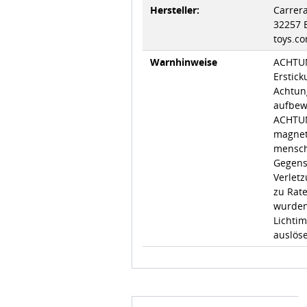
Hersteller:
Carrer
32257 
toys.co
Warnhinweise
ACHTUN
Erstick
Achtun
aufbewa
ACHTUN
magnet
mensch
Gegens
Verletz
zu Rat
wurden
Lichtim
auslös