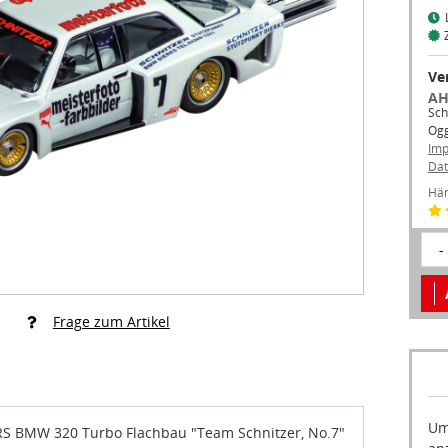
Ve
AH
Sch
Og
Im
Dat
Hän
-
Frage zum Artikel
Um
 BMW 320 Turbo Flachbau "Team Schnitzer, No.7"