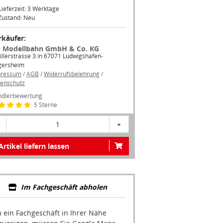
Lieferzeit: 3 Werktage
Zustand: Neu
rkäufer:
 Modellbahn GmbH & Co. KG
illerstrasse 3 in 67071 Ludwigshafen-
gersheim
pressum
/
AGB
/
Widerrufsbelehrung
/
enschutz
dlerbewertung
5 Sterne
1
+
Artikel liefern lassen
Im Fachgeschäft abholen
 ein Fachgeschäft in Ihrer Nähe