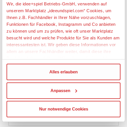
Belastung
Wir, die idee+spiel Betriebs-GmbH, verwenden auf
unserem Marktplatz „ideeundspiel.com“ Cookies, um
Ihnen z.B. Fachhändler in Ihrer Nähe vorzuschlagen,
Funktionen für Facebook, Instagramm und Co anbieten
zu können und um zu prüfen, wie oft unser Marktplatz
besucht wird und welche Produkte für Sie als Kunden am
Artikeleigenschaften:
interessantesten ist. Wir geben diese Informationen vor
Geeignetes Alter
allem an unsere Fachhändler weiter, damit diese ihre
Produktpalette nach Ihren Wünschen optimieren können.
Ab Geburt
Wir verwenden den Google Tag Manager um weitere
Alles erlauben
Angaben zur Produktsicherheit:
Dienste einzubinden.
Hersteller:
Anpassen
Wenn Sie auf „Alles erlauben“, klicken, werden ein Teil
Sterntaler GmbH, Werkstraße 6-8, 65599
Ihrer personenbezogener Daten in die USA übertragen.
Dornburg-Dorndor, Deutschland,
https://www.sterntaler.com,
Genaueres finden Sie in unserer Datenschutzerklärung.
Nur notwendige Cookies
service@sterntaler.com
Die USA ist ein Drittland, dass nicht von einem
Angemessenheitsbeschluss der Europäischen
Kommission erfasst wird, und daher kein angemessenes