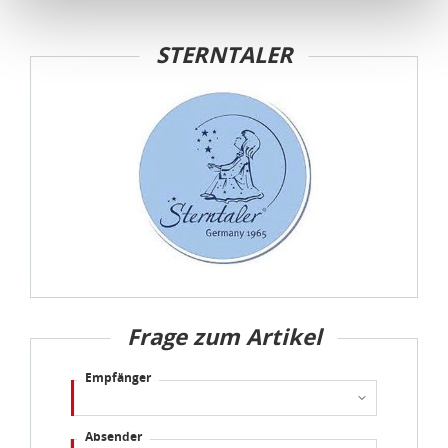
Schutzniveau für personenbezogene Daten bietet. Durch
die Verwendung von Standarddatenschutzklauseln in
STERNTALER
Verbindung mit zusätzlichen Maßnahmen zur Sicherung
eines angemessenen Schutzniveaus, garantieren wir,
dass die Datenschutzvorgaben der EU auch bei der
Verarbeitung von Daten in den USA eingehalten werden.
Sie können die Cookie-Einwilligung jederzeit links unten
auf Ihrem Bildschirm anpassen und damit widerrufen.
idee+spiel Betriebs-GmbH
Datenschutzbestimmungen
und
Impressum
Frage zum Artikel
Empfänger
Absender