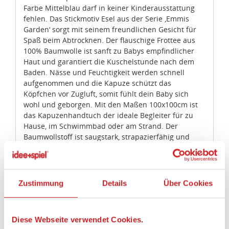
Farbe Mittelblau darf in keiner Kinderausstattung
fehlen. Das Stickmotiv Esel aus der Serie ‚Emmis
Garden‘ sorgt mit seinem freundlichen Gesicht für
Spaß beim Abtrocknen. Der flauschige Frottee aus
100% Baumwolle ist sanft zu Babys empfindlicher
Haut und garantiert die Kuschelstunde nach dem
Baden. Nässe und Feuchtigkeit werden schnell
aufgenommen und die Kapuze schützt das
Köpfchen vor Zugluft, somit fühlt dein Baby sich
wohl und geborgen. Mit den Maßen 100x100cm ist
das Kapuzenhandtuch der ideale Begleiter für zu
Hause, im Schwimmbad oder am Strand. Der
Baumwollstoff ist saugstark, strapazierfähig und
kann problemlos bei 60°C gewaschen werden.
Größe (B x H x L in cm): 100 x 100 x 0,5 cm
Altersempfehlung: ab Geburt
Zustimmung
Details
Über Cookies
Material: 100 % Baumwolle
Pflegehinweise: Normalwaschgang 60°, Chlorbleiche
nicht möglich, Mässig heiss bügeln, keine Reinigung
Diese Webseite verwendet Cookies.
möglich, Trocknen mit reduzierter thermischer