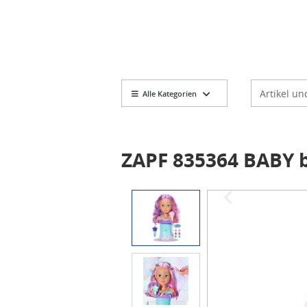
Markt
Artikelsuch
Alle Kategorien
ZAPF 835364 BABY b
Item
1
of
4