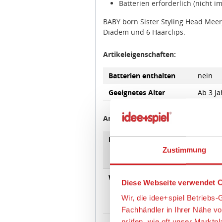
BABY born Sister Styling Head Meerj
Diadem und 6 Haarclips.
Artikeleigenschaften:
Batterien enthalten
nein
Geeignetes Alter
Ab 3 Ja
Zustimmung
Angaben zur Produktsicherheit:
Diese Webseite verwendet C
Hersteller:
MGA Za
96472 
Wir, die idee+spiel Betrieb
creati
Fachhändler in Ihrer Nähe v
prüfen, wie oft unser Marktp
Warnhinweise
A
diese Informationen vor alle
da Klei
optimieren können.
Erstick
Wir verwenden den Google T