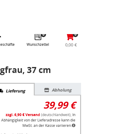
abe
Anmelden / Registrieren
e
gle
0
0
eschäfte
Wunschzettel
0,00 €
gfrau, 37 cm
Abholung
Lieferung
39,99 €
zzgl. 6,90 € Versand
(deutschlandweit),
In
Abhängigkeit von der Lieferadresse kann die
MwSt. an der Kasse variieren.
Lieferzeit: 4 Werktage