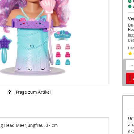
Ve
Bu
Heu
Im
Dat
Hän
-
Frage zum Artikel
Um
an
ing Head Meerjungfrau, 37 cm
akt