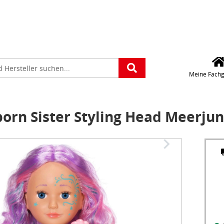
Für die Standorteing
verwenden wir Googl
Maps. Wollen Sie Goo
platz
Maps aktivieren?
e
Meine Fachg
orn Sister Styling Head Meerjun