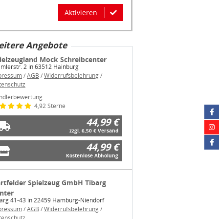
Aktivieren
itere Angebote
ielzeugland Mock Schreibcenter
mlerstr. 2 in 63512 Hainburg
pressum
/
AGB
/
Widerrufsbelehrung
/
tenschutz
ndlerbewertung
4,92 Sterne
44,99 €
zzgl. 6,50 € Versand
44,99 €
Kostenlose Abholung
rtfelder Spielzeug GmbH Tibarg
nter
barg 41-43 in 22459 Hamburg-Niendorf
pressum
/
AGB
/
Widerrufsbelehrung
/
tenschutz