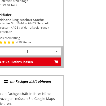
Zustand: Neu
rkäufer:
chhandlung Markus Stache
bischer Str. 10-14 in 96465 Neustadt
pressum
/
AGB
/
Widerrufsbelehrung
/
enschutz
dlerbewertung
4,99 Sterne
1
+
Artikel liefern lassen
Im Fachgeschäft abholen
 ein Fachgeschäft in Ihrer Nähe
zuzeigen, müssen Sie Google Maps
ivieren.