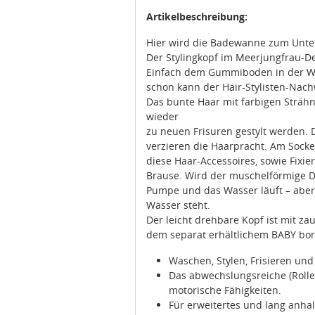
Artikelbeschreibung:
Hier wird die Badewanne zum Unter
Der Stylingkopf im Meerjungfrau-De
Einfach dem Gummiboden in der Wa
schon kann der Hair-Stylisten-Nach
Das bunte Haar mit farbigen Strähn
wieder
zu neuen Frisuren gestylt werden.
verzieren die Haarpracht. Am Sockel
diese Haar-Accessoires, sowie Fixie
Brause. Wird der muschelförmige D
Pumpe und das Wasser läuft – aber 
Wasser steht.
Der leicht drehbare Kopf ist mit z
dem separat erhältlichem BABY bor
Waschen, Stylen, Frisieren un
Das abwechslungsreiche (Rollen
motorische Fähigkeiten.
Für erweitertes und lang anha
Batterien erforderlich (nicht i