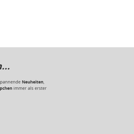
..
r spannende
Neuheiten
,
pchen
immer als erster