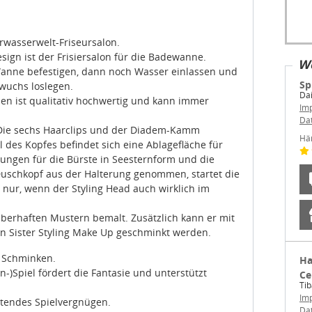
wasserwelt-Friseursalon.
sign ist der Frisiersalon für die Badewanne.
We
nne befestigen, dann noch Wasser einlassen und
Sp
wuchs loslegen.
Dai
en ist qualitativ hochwertig und kann immer
Im
Da
 Die sechs Haarclips und der Diadem-Kamm
Hä
 des Kopfes befindet sich eine Ablagefläche für
rungen für die Bürste in Seesternform und die
uschkopf aus der Halterung genommen, startet die
nur, wenn der Styling Head auch wirklich im
auberhaften Mustern bemalt. Zusätzlich kann er mit
n Sister Styling Make Up geschminkt werden.
d Schminken.
Ha
-)Spiel fördert die Fantasie und unterstützt
Ce
Ti
Im
ltendes Spielvergnügen.
Da
m Lieferumfang enthalten).