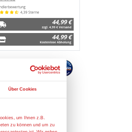
ndlerbewertung
4,39 Sterne
44,99 €
zzgl. 4,99 € Versand
44,99 €
Kostenlose Abholung
Über Cookies
ookies, um Ihnen z.B.
ieten zu können und um zu
eressantesten ist. Wir geben
e nach Ihren Wünschen