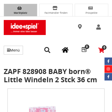
Marktplatz
Fachhändler finden
Prospekte
0
0
Menü
ZAPF 828908 BABY born®
Little Windeln 2 Stck 36 cm
Item
1
of
1