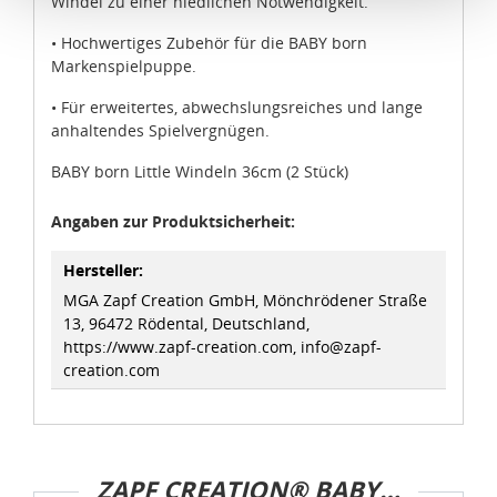
Windel zu einer niedlichen Notwendigkeit.
die Verwendung von Standarddatenschutzklauseln in
• Hochwertiges Zubehör für die BABY born
Verbindung mit zusätzlichen Maßnahmen zur Sicherung
Markenspielpuppe.
eines angemessenen Schutzniveaus, garantieren wir,
dass die Datenschutzvorgaben der EU auch bei der
• Für erweitertes, abwechslungsreiches und lange
Verarbeitung von Daten in den USA eingehalten werden.
anhaltendes Spielvergnügen.
BABY born Little Windeln 36cm (2 Stück)
Sie können die Cookie-Einwilligung jederzeit links unten
auf Ihrem Bildschirm anpassen und damit widerrufen.
Angaben zur Produktsicherheit:
idee+spiel Betriebs-GmbH
Hersteller:
Datenschutzbestimmungen
und
Impressum
MGA Zapf Creation GmbH, Mönchrödener Straße
13, 96472 Rödental, Deutschland,
https://www.zapf-creation.com, info@zapf-
creation.com
ZAPF CREATION® BABY BORN®