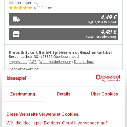
Händlerbewertung
4,93 Sterne
4,49 €
zzgl. 6,99 € Versand
4,49 €
Kostenlose Abholung
Krebs & Eckert GmbH Spielwaren u. Geschenkartikel
Bessenbachstr. 38 in 63856 Oberbessenbach
Impressum
/
AGB
/
Widerrufsbelehrung
/
Datenschutz
Händlerbewertung
4,9 Sterne
4,49 €
zzgl. 5,19 € Versand
Zustimmung
Details
Über Cookies
4,49 €
Kostenlose Abholung
Diese Webseite verwendet Cookies.
weitere Angebote anzeigen
Wir, die idee+spiel Betriebs-GmbH, verwenden auf