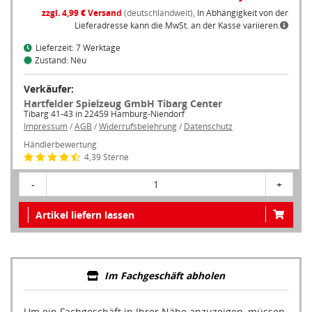
zzgl. 4,99 € Versand
(deutschlandweit),
In Abhängigkeit von der
Lieferadresse kann die MwSt. an der Kasse variieren.
Lieferzeit: 7 Werktage
Zustand: Neu
Verkäufer:
Hartfelder Spielzeug GmbH Tibarg Center
Tibarg 41-43 in 22459 Hamburg-Niendorf
Impressum
/
AGB
/
Widerrufsbelehrung
/
Datenschutz
Händlerbewertung
4,39 Sterne
-
1
+
Artikel liefern lassen
Im Fachgeschäft abholen
Um ein Fachgeschäft in Ihrer Nähe anzuzeigen, müssen