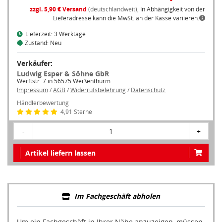
zzgl. 5,90 € Versand
(deutschlandweit),
In Abhängigkeit von der
Lieferadresse kann die MwSt. an der Kasse variieren.
Lieferzeit: 3 Werktage
Zustand: Neu
Verkäufer:
Ludwig Esper & Söhne GbR
Werftstr. 7 in 56575 Weißenthurm
Impressum
/
AGB
/
Widerrufsbelehrung
/
Datenschutz
Händlerbewertung
4,91 Sterne
-
1
+
Artikel liefern lassen
Im Fachgeschäft abholen
Um ein Fachgeschäft in Ihrer Nähe anzuzeigen, müssen