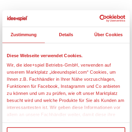
Artikeldetails
ZAPF 834602 BABY born® Little Boy 36cm
Zustimmung
Details
Über Cookies
Artikelbeschreibung:
Diese Webseite verwendet Cookies.
Der Puppenjunge ist perfekt für erstes Eltern-Kind-
Wir, die idee+spiel Betriebs-GmbH, verwenden auf
Rollenspiel ab 2 Jahren. Mit seinen 36cm hat er die
optimale Größe für kleine Puppeneltern ab 2 Jahre.
unserem Marktplatz „ideeundspiel.com“ Cookies, um
Er bringt 7 Accessoires, die seine 7 Funktionen
Ihnen z.B. Fachhändler in Ihrer Nähe vorzuschlagen,
unterstützen gleich mit.
Funktionen für Facebook, Instagramm und Co anbieten
Wenn er mit Wasser aus der Flasche gefüttert
zu können und um zu prüfen, wie oft unser Marktplatz
wurde, kann er danach in die Stoffwindel machen
besucht wird und welche Produkte für Sie als Kunden am
und aufs Töpfchen gehen. Wenn er vom ausgiebigen
interessantesten ist. Wir geben diese Informationen vor
Spielen müde ist, können vor Erschöpfung auch mal
allem an unsere Fachhändler weiter, damit diese ihre
echte Puppentränen fließen. Legt man den müden
Little Boy auf den Rücken, schließt er sofort seine
Produktpalette nach Ihren Wünschen optimieren können.
Schafaugen. Der Schnuller tut sein Übriges. Der ist