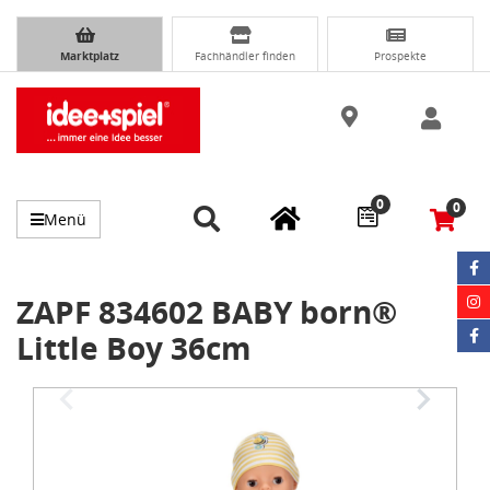
Marktplatz
Fachhändler finden
Prospekte
0
0
Menü
ZAPF 834602 BABY born®
Little Boy 36cm
Item
1
of
4