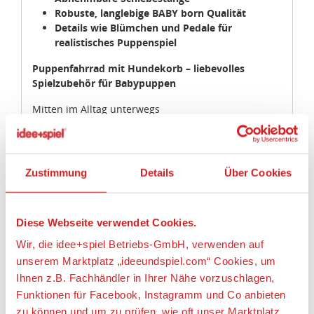
Robuste, langlebige BABY born Qualität
Details wie Blümchen und Pedale für
realistisches Puppenspiel
Puppenfahrrad mit Hundekorb – liebevolles
Spielzubehör für Babypuppen
Mitten im Alltag unterwegs
Wenn morgens die Sonne durchs Fenster scheint,
beginnt im Kinderzimmer ein neues Abenteuer. Das
Puppenfahrrad steht bereit, die Babypuppe nimmt
Platz, und der kleine Hund sitzt sicher im Korb
Zustimmung
Details
Über Cookies
vorne. Schon kann die Fahrt losgehen – quer durch
das Kinderzimmer, über den Spielteppich oder
mitten hinein in den Familienalltag.
Diese Webseite verwendet Cookies.
Dieses Puppenfahrrad lädt Kinder dazu ein,
vertraute Situationen nachzuspielen und eigene
Wir, die idee+spiel Betriebs-GmbH, verwenden auf
kleine Geschichten zu erfinden. So wird das
unserem Marktplatz „ideeundspiel.com“ Cookies, um
Puppenspiel ganz natürlich Teil des Tages.
Ihnen z.B. Fachhändler in Ihrer Nähe vorzuschlagen,
Funktionen für Facebook, Instagramm und Co anbieten
Für kleine Hände gemacht – mit viel Liebe zum
Detail
zu können und um zu prüfen, wie oft unser Marktplatz