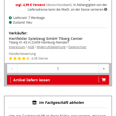
zzgl. 4,99 € Versand
(deutschlandweit),
In Abhängigkeit von der
Lieferadresse kann die MwSt. an der Kasse variieren.
Lieferzeit: 7 Werktage
Zustand: Neu
Verkäufer:
Hartfelder Spielzeug GmbH Tibarg Center
Tibarg 41-43 in 22459 Hamburg-Niendorf
Impressum
/
AGB
/
Widerrufsbelehrung
/
Datenschutz
Händlerbewertung
4,39 Sterne
-
1
+
Artikel liefern lassen
Im Fachgeschäft abholen
Um ein Fachgeschäft in Ihrer Nähe anzuzeigen, müssen