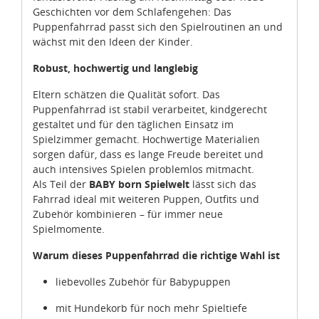
dass die Datenschutzvorgaben der EU auch bei der
Geschichten vor dem Schlafengehen: Das
Verarbeitung von Daten in den USA eingehalten werden.
Puppenfahrrad passt sich den Spielroutinen an und
wächst mit den Ideen der Kinder.
Sie können die Cookie-Einwilligung jederzeit links unten
Robust, hochwertig und langlebig
auf Ihrem Bildschirm anpassen und damit widerrufen.
Eltern schätzen die Qualität sofort. Das
idee+spiel Betriebs-GmbH
Puppenfahrrad ist stabil verarbeitet, kindgerecht
Datenschutzbestimmungen
und
Impressum
gestaltet und für den täglichen Einsatz im
Spielzimmer gemacht. Hochwertige Materialien
sorgen dafür, dass es lange Freude bereitet und
auch intensives Spielen problemlos mitmacht.
Als Teil der
BABY born Spielwelt
lässt sich das
Fahrrad ideal mit weiteren Puppen, Outfits und
Zubehör kombinieren – für immer neue
Spielmomente.
Warum dieses Puppenfahrrad die richtige Wahl ist
liebevolles Zubehör für Babypuppen
mit Hundekorb für noch mehr Spieltiefe