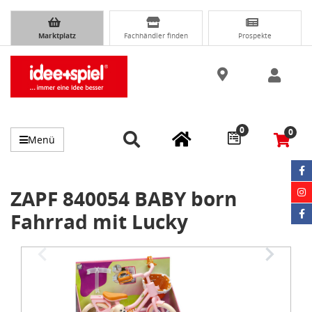
Marktplatz
Fachhändler finden
Prospekte
0
0
Menü
ZAPF 840054 BABY born
Fahrrad mit Lucky
Item
1
of
4