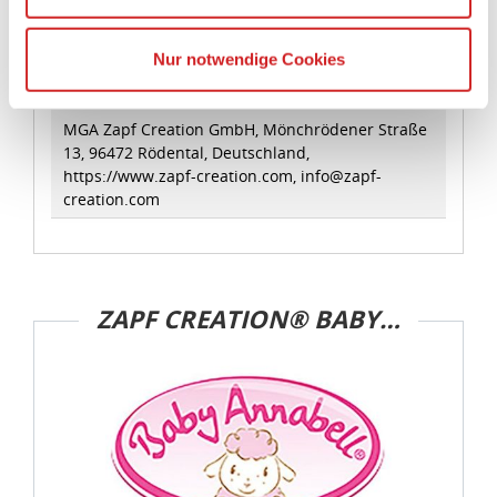
dass die Datenschutzvorgaben der EU auch bei der
Verarbeitung von Daten in den USA eingehalten werden.
Angaben zur Produktsicherheit:
Sie können die Cookie-Einwilligung jederzeit links unten
Hersteller:
auf Ihrem Bildschirm anpassen und damit widerrufen.
MGA Zapf Creation GmbH, Mönchrödener Straße
13, 96472 Rödental, Deutschland,
https://www.zapf-creation.com, info@zapf-
idee+spiel Betriebs-GmbH
creation.com
Datenschutzbestimmungen
und
Impressum
ZAPF CREATION® BABY ANNABELL®