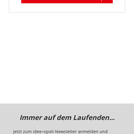
Immer auf dem Laufenden...
Jetzt zum idee+spiel-Newsletter anmelden und
jederzeit widerruflich über spannende
Neuheiten
,
zugkräftige
Gewinnspiele
, limitierte
Exklusivartikel
und interessante
Schnäppchen
immer als erster
informiert sein.
E-Mail für Newsletteranmeldung