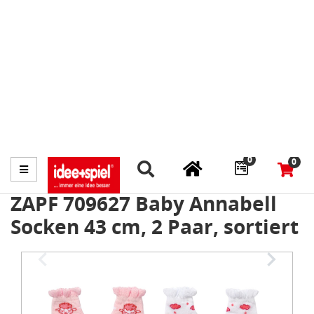
Marktplatz
Fachhändler finden
Prospekte
0
0
Menü
ZAPF 709627 Baby Annabell
Socken 43 cm, 2 Paar, sortiert
Item
1
of
4