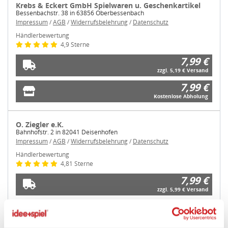
Krebs & Eckert GmbH Spielwaren u. Geschenkartikel
Bessenbachstr. 38 in 63856 Oberbessenbach
Impressum
/
AGB
/
Widerrufsbelehrung
/
Datenschutz
Händlerbewertung
4,9 Sterne
7,99 €
zzgl. 5,19 € Versand
7,99 €
Kostenlose Abholung
O. Ziegler e.K.
Zustimmung
Details
Über Cookies
Bahnhofstr. 2 in 82041 Deisenhofen
Impressum
/
AGB
/
Widerrufsbelehrung
/
Datenschutz
Händlerbewertung
4,81 Sterne
Diese Webseite verwendet Cookies.
7,99 €
Wir, die idee+spiel Betriebs-GmbH, verwenden auf
zzgl. 5,99 € Versand
unserem Marktplatz „ideeundspiel.com“ Cookies, um
7,99 €
Ihnen z.B. Fachhändler in Ihrer Nähe vorzuschlagen,
Kostenlose Abholung
Funktionen für Facebook, Instagramm und Co anbieten