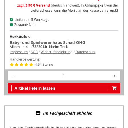
zzgl. 3,90 € Versand
(deutschlandweit),
In Abhängigkeit von der
Lieferadresse kann die MwSt. an der Kasse variieren.
Lieferzeit: 5 Werktage
Zustand: Neu
Verkäufer:
Baby- und Spielwarenhaus Schad OHG
Alleenstr. 4 in 73230 Kirchheim-Teck
Impressum
/
AGB
/
Widerrufsbelehrung
/
Datenschutz
Händlerbewertung
4,94 Sterne
-
1
+
Artikel liefern lassen
Im Fachgeschäft abholen
Um ein Fachgeschäft in Ihrer Nähe anzuzeigen, müssen