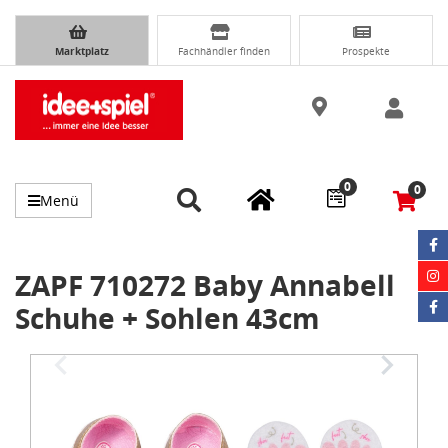
Marktplatz
Fachhändler finden
Prospekte
0
0
Menü
ZAPF 710272 Baby Annabell
Schuhe + Sohlen 43cm
Item
1
of
3