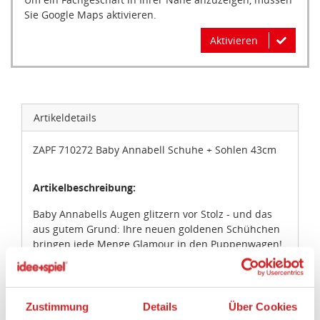
Sie Google Maps aktivieren.
Aktivieren
Artikeldetails
ZAPF 710272 Baby Annabell Schuhe + Sohlen 43cm
Artikelbeschreibung:
Baby Annabells Augen glitzern vor Stolz - und das
aus gutem Grund: Ihre neuen goldenen Schühchen
bringen jede Menge Glamour in den Puppenwagen!
Die Puppenschuhe aus funkelndem Stoff sind rosa
gefüttert und haben ein dehnbares Band über dem
Fußspann. Damit ist das An- und Ausziehen
kinderleicht.
Zustimmung
Details
Über Cookies