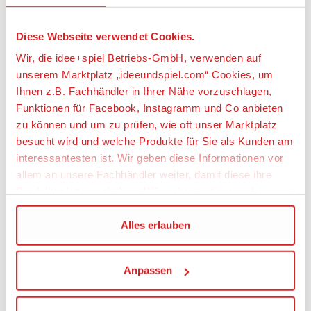
• Original Accessoire für die Baby Annabell
Markenspielpuppe.
Diese Webseite verwendet Cookies.
• Das hochwertige Zubehör fördert die Fantasie und
bringt neue Spielanregungen und –möglichkeiten.
Wir, die idee+spiel Betriebs-GmbH, verwenden auf
unserem Marktplatz „ideeundspiel.com“ Cookies, um
Baby Annabell Glitzerschuhe
Ihnen z.B. Fachhändler in Ihrer Nähe vorzuschlagen,
Funktionen für Facebook, Instagramm und Co anbieten
Artikeleigenschaften:
zu können und um zu prüfen, wie oft unser Marktplatz
Geeignetes Alter
besucht wird und welche Produkte für Sie als Kunden am
interessantesten ist. Wir geben diese Informationen vor
Ab 3 Jahre
allem an unsere Fachhändler weiter, damit diese ihre
Produktpalette nach Ihren Wünschen optimieren können.
Angaben zur Produktsicherheit:
Wir verwenden den Google Tag Manager um weitere
Alles erlauben
Hersteller:
Dienste einzubinden.
MGA Zapf Creation GmbH, Mönchrödener Straße
13, 96472 Rödental, Deutschland,
Anpassen
https://www.zapf-creation.com, info@zapf-
Wenn Sie auf „Alles erlauben“, klicken, werden ein Teil
creation.com
Ihrer personenbezogener Daten in die USA übertragen.
Genaueres finden Sie in unserer Datenschutzerklärung.