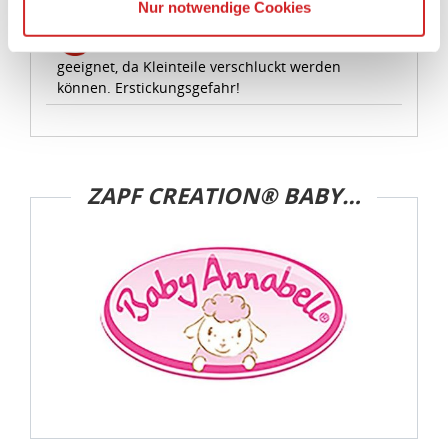
Warnhinweise
Nur notwendige Cookies
Die USA ist ein Drittland, dass nicht von einem
Achtung! Nicht für Kinder unter 3 Jahren
Angemessenheitsbeschluss der Europäischen
geeignet, da Kleinteile verschluckt werden
Kommission erfasst wird, und daher kein angemessenes
können. Erstickungsgefahr!
Schutzniveau für personenbezogene Daten bietet. Durch
die Verwendung von Standarddatenschutzklauseln in
Verbindung mit zusätzlichen Maßnahmen zur Sicherung
eines angemessenen Schutzniveaus, garantieren wir,
dass die Datenschutzvorgaben der EU auch bei der
ZAPF CREATION® BABY ANNABELL®
Verarbeitung von Daten in den USA eingehalten werden.
Sie können die Cookie-Einwilligung jederzeit links unten
auf Ihrem Bildschirm anpassen und damit widerrufen.
idee+spiel Betriebs-GmbH
Datenschutzbestimmungen
und
Impressum