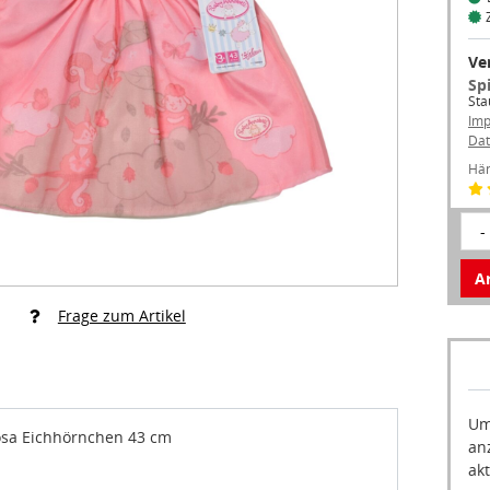
Ve
Sp
Sta
Im
Dat
Hän
-
Ar
Frage zum Artikel
Um
osa Eichhörnchen 43 cm
an
akt