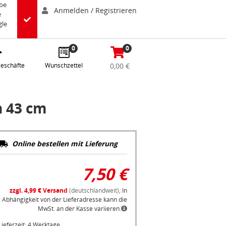
abe
Anmelden / Registrieren
e
gle
0
0
eschäfte
Wunschzettel
0,00 €
n 43 cm
Online bestellen mit Lieferung
7,50 €
zzgl. 4,99 € Versand
(deutschlandweit),
In
Abhängigkeit von der Lieferadresse kann die
MwSt. an der Kasse variieren.
Lieferzeit: 4 Werktage