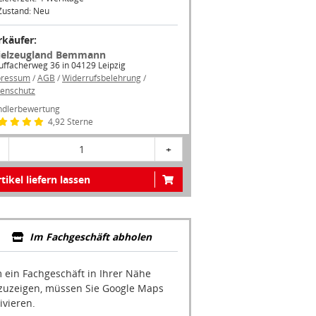
Zustand: Neu
rkäufer:
ielzeugland Bemmann
uffacherweg 36 in 04129 Leipzig
pressum
/
AGB
/
Widerrufsbelehrung
/
enschutz
dlerbewertung
4,92 Sterne
1
+
tikel liefern lassen
Im Fachgeschäft abholen
 ein Fachgeschäft in Ihrer Nähe
zuzeigen, müssen Sie Google Maps
ivieren.